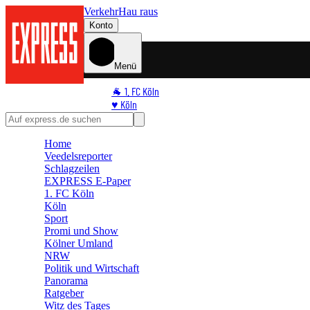
Verkehr
Hau raus
Konto
Menü
🐐 1. FC Köln
♥️ Köln
⭐ Promi
🏆 Sport
Home
🛒 Shoppingwelt
Veedelsreporter
🧩 Spiele
Schlagzeilen
EXPRESS E-Paper
1. FC Köln
Köln
Sport
Promi und Show
Kölner Umland
NRW
Politik und Wirtschaft
Panorama
Ratgeber
Witz des Tages