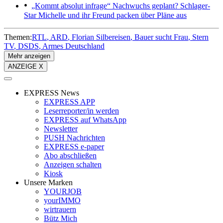
„Kommt absolut infrage“
Nachwuchs geplant? Schlager-
Star Michelle und ihr Freund packen über Pläne aus
Themen:
RTL
ARD
Florian Silbereisen
Bauer sucht Frau
Stern
TV
DSDS
Armes Deutschland
Mehr anzeigen
ANZEIGE X
EXPRESS News
EXPRESS APP
Leserreporter/in werden
EXPRESS auf WhatsApp
Newsletter
PUSH Nachrichten
EXPRESS e-paper
Abo abschließen
Anzeigen schalten
Kiosk
Unsere Marken
YOURJOB
yourIMMO
wirtrauern
Bütz Mich