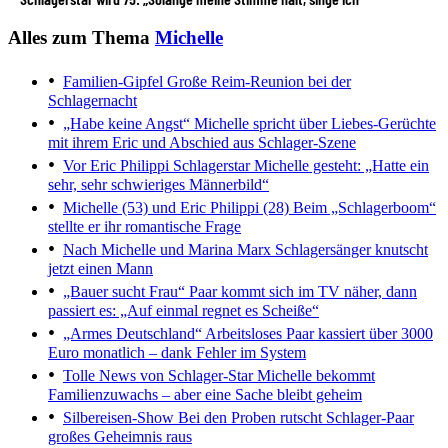
Alles zum Thema
Michelle
Familien-Gipfel
Große Reim-Reunion bei der
Schlagernacht
„Habe keine Angst“
Michelle spricht über Liebes-Gerüchte
mit ihrem Eric und Abschied aus Schlager-Szene
Vor Eric Philippi
Schlagerstar Michelle gesteht: „Hatte ein
sehr, sehr schwieriges Männerbild“
Michelle (53) und Eric Philippi (28)
Beim „Schlagerboom“
stellte er ihr romantische Frage
Nach Michelle und Marina Marx
Schlagersänger knutscht
jetzt einen Mann
„Bauer sucht Frau“
Paar kommt sich im TV näher, dann
passiert es: „Auf einmal regnet es Scheiße“
„Armes Deutschland“
Arbeitsloses Paar kassiert über 3000
Euro monatlich – dank Fehler im System
Tolle News von Schlager-Star
Michelle bekommt
Familienzuwachs – aber eine Sache bleibt geheim
Silbereisen-Show
Bei den Proben rutscht Schlager-Paar
großes Geheimnis raus