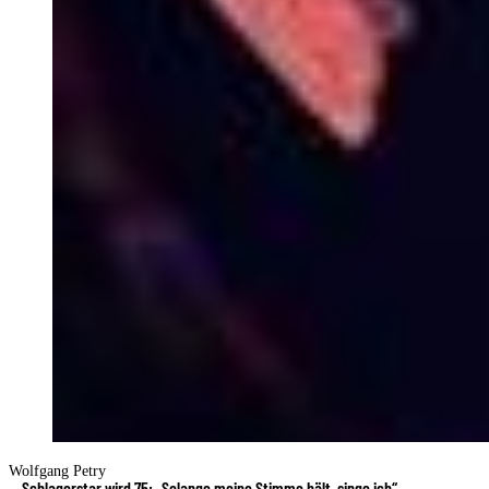
Wolfgang Petry
Schlagerstar wird 75: „Solange meine Stimme hält, singe ich“