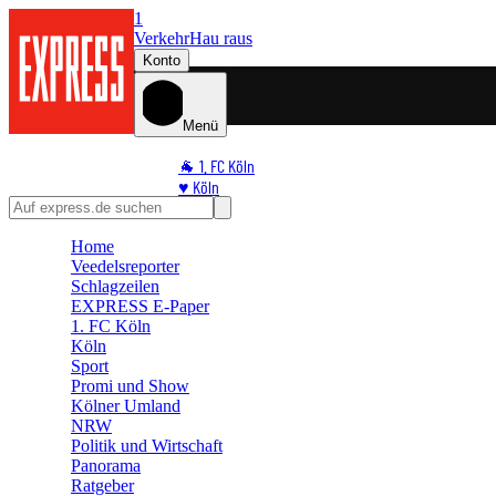
1
Verkehr
Hau raus
Konto
Menü
🐐 1. FC Köln
♥️ Köln
⭐ Promi
🏆 Sport
Home
Veedelsreporter
🛒 Shoppingwelt
Schlagzeilen
🧩 Spiele
EXPRESS E-Paper
1. FC Köln
Köln
Sport
Promi und Show
Kölner Umland
NRW
Politik und Wirtschaft
Panorama
Ratgeber