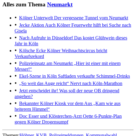
Alles zum Thema
Neumarkt
Kölner Unterwelt
Der vergessene Tunnel vom Neumarkt
Jecke Aktion
Auch Kölner Feuerwehr hilft bei Suche nach
Gisela
Nach Aufruhr in Düsseldorf
Das kostet Glühwein dieses
Jahr in Köln
Kölsche Ecke
Kölner Weihnachtscircus bricht
Verkaufsrekord
Polizeieinsatz am Neumarkt
„Hier ist einer mit einem
Messer!“
Ekel-Szene in Köln
Saftladen verkaufte Schimmel-Drinks
„So weit das Auge reicht“
Nervt nach Köln-Marathon
Jetzt entscheidet ihr!
Was soll der neue OB dringend
angehen?
Bekannter Kölner Kiosk vor dem Aus
„Kam wie aus
heiterem Himmel“
Doc Esser und Klösterchen-Arzt Oette
6-Punkte-Plan
gegen Kölner Drogensumpf
Themen:
Höhner
KVB
Polizeimeldungen
Kommunalwahl