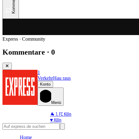
Kommentare
Express · Community
Kommentare · 0
1
Verkehr
Hau raus
Konto
Menü
🐐 1. FC Köln
♥️ Köln
⭐ Promi
🏆 Sport
Home