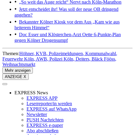
„So weit das Auge reicht“
Nervt nach Köln-Marathon
Jetzt entscheidet ihr!
Was soll der neue OB dringend
angehen?
Bekannter Kölner Kiosk vor dem Aus
„Kam wie aus
heiterem Himmel“
Doc Esser und Klösterchen-Arzt Oette
6-Punkte-Plan
gegen Kölner Drogensumpf
Themen:
Höhner
KVB
Polizeimeldungen
Kommunalwahl
Feuerwehr Köln
AWB
Polizei Köln
Deiters
Bläck Fööss
Weihnachtsmarkt
Mehr anzeigen
ANZEIGE X
EXPRESS News
EXPRESS APP
Leserreporter/in werden
EXPRESS auf WhatsApp
Newsletter
PUSH Nachrichten
EXPRESS e-paper
Abo abschließen