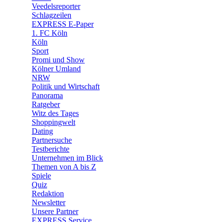
🛒 Shoppingwelt
Veedelsreporter
🧩 Spiele
Schlagzeilen
EXPRESS E-Paper
1. FC Köln
Köln
Sport
Promi und Show
Kölner Umland
NRW
Politik und Wirtschaft
Panorama
Ratgeber
Witz des Tages
Shoppingwelt
Dating
Partnersuche
Testberichte
Unternehmen im Blick
Themen von A bis Z
Spiele
Quiz
Redaktion
Newsletter
Unsere Partner
EXPRESS Service