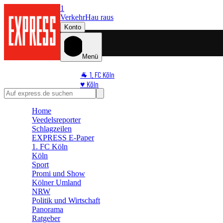
1
Verkehr
Hau raus
Konto
Menü
🐐 1. FC Köln
♥️ Köln
⭐ Promi
🏆 Sport
Home
Veedelsreporter
🛒 Shoppingwelt
Schlagzeilen
🧩 Spiele
EXPRESS E-Paper
1. FC Köln
Köln
Sport
Promi und Show
Kölner Umland
NRW
Politik und Wirtschaft
Panorama
Ratgeber