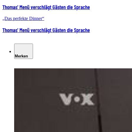
Thomas' Menü verschlägt Gästen die Sprache
„Das perfekte Dinner“
Thomas' Menü verschlägt Gästen die Sprache
Merken