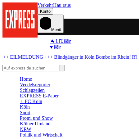
Verkehr
Hau raus
Konto
Menü
🐐 1. FC Köln
♥️ Köln
⭐ Promi
 +++
Blindgänger in Köln
Bombe im Rhein! RTL liegt im Evakuierun
🏆 Sport
🛒 Shoppingwelt
🧩 Spiele
Home
Veedelsreporter
Schlagzeilen
EXPRESS E-Paper
1. FC Köln
Köln
Sport
Promi und Show
Kölner Umland
NRW
Politik und Wirtschaft