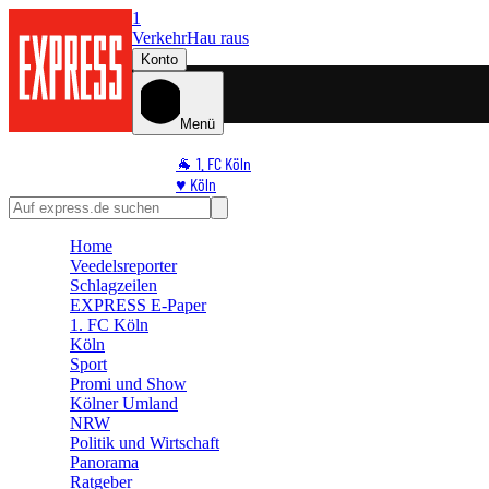
1
Verkehr
Hau raus
Konto
Menü
🐐 1. FC Köln
♥️ Köln
⭐ Promi
🏆 Sport
Home
🛒 Shoppingwelt
Veedelsreporter
🧩 Spiele
Schlagzeilen
EXPRESS E-Paper
1. FC Köln
Köln
Sport
Promi und Show
Kölner Umland
NRW
Politik und Wirtschaft
Panorama
Ratgeber