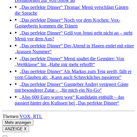
Dreharbeiten zur Vox-Show ab
„Das perfekte Dinner“
Thomas' Menü verschlägt Gästen
die Sprache
„Das perfekte Dinner“
Noch vor dem Kochen: Vox-
Gastgeberin kommen die Tränen
„Das perfekte Dinner“
Grill von Jenni geht nicht an – steht
Menü vor dem Aus?
„Das perfekte Dinner“
Der Abend in Hagen endet mit einer
„krassen Nummer“
„Das perfekte Dinner“
Menü spaltet die Gemüter: Von
„Weltklasse“ bis „Habe mir mehr erhofft“
„Das perfekte Dinner“
Als Markus zum Teig greift, fällt er
vom Glauben ab: „Kann auch Schreckliches passieren“
„Das perfekte Dinner“
Gastgeber Andrej verärgert Gäste
mit besonderer Zutat – „für mich ein No-Go“
„Also 600 Euro waren weg“
Kandidatin enthüllt – das
passiert hinter den Kulissen bei „Das perfekte Dinner“
Themen:
VOX
RTL
Mehr anzeigen
ANZEIGE X