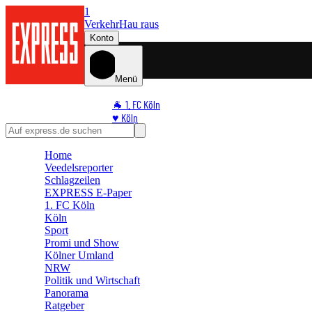
1
Verkehr
Hau raus
Konto
Menü
🐐 1. FC Köln
♥️ Köln
⭐ Promi
🏆 Sport
Home
Veedelsreporter
🛒 Shoppingwelt
Schlagzeilen
🧩 Spiele
EXPRESS E-Paper
1. FC Köln
Köln
Sport
Promi und Show
Kölner Umland
NRW
Politik und Wirtschaft
Panorama
Ratgeber