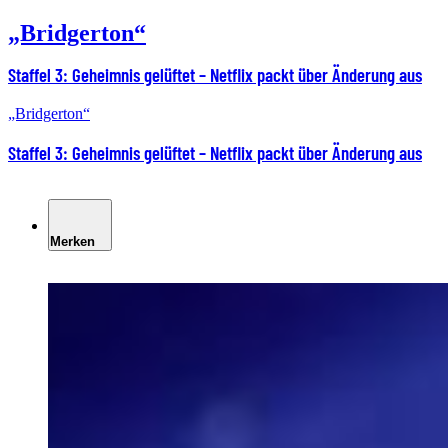
„Bridgerton“
Staffel 3: Geheimnis gelüftet – Netflix packt über Änderung aus
„Bridgerton“
Staffel 3: Geheimnis gelüftet – Netflix packt über Änderung aus
Merken