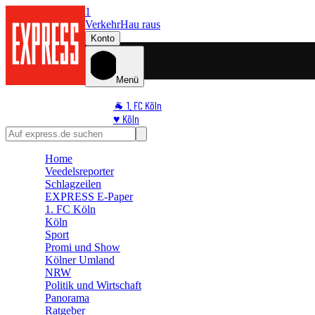
1
Verkehr
Hau raus
Konto
Menü
🐐 1. FC Köln
♥️ Köln
⭐ Promi
🏆 Sport
Home
🛒 Shoppingwelt
Veedelsreporter
🧩 Spiele
Schlagzeilen
EXPRESS E-Paper
1. FC Köln
Köln
Sport
Promi und Show
Kölner Umland
NRW
Politik und Wirtschaft
Panorama
Ratgeber