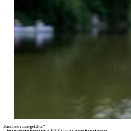
„Kinnlade runtergefallen“
Jurastudentin berichtet in ZDF-Doku von ihrem Kampf gegen