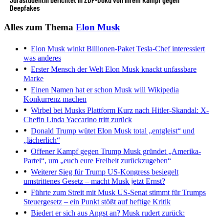
Deepfakes
Alles zum Thema
Elon Musk
Elon Musk winkt Billionen-Paket
Tesla-Chef interessiert
was anderes
Erster Mensch der Welt
Elon Musk knackt unfassbare
Marke
Einen Namen hat er schon
Musk will Wikipedia
Konkurrenz machen
Wirbel bei Musks Plattform
Kurz nach Hitler-Skandal: X-
Chefin Linda Yaccarino tritt zurück
Donald Trump wütet
Elon Musk total „entgleist“ und
„lächerlich“
Offener Kampf gegen Trump
Musk gründet „Amerika-
Partei“, um „euch eure Freiheit zurückzugeben“
Weiterer Sieg für Trump
US-Kongress besiegelt
umstrittenes Gesetz – macht Musk jetzt Ernst?
Führte zum Streit mit Musk
US-Senat stimmt für Trumps
Steuergesetz – ein Punkt stößt auf heftige Kritik
Biedert er sich aus Angst an?
Musk rudert zurück: