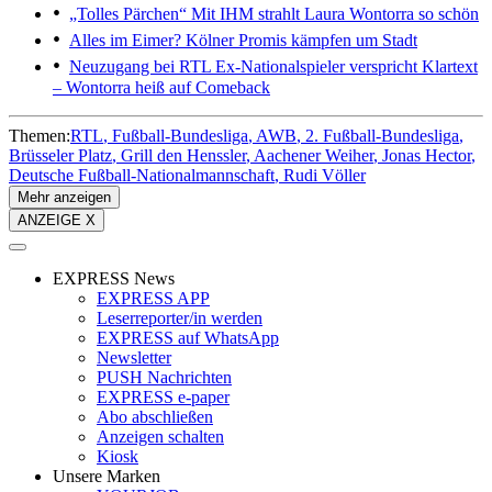
„Tolles Pärchen“
Mit IHM strahlt Laura Wontorra so schön
Alles im Eimer?
Kölner Promis kämpfen um Stadt
Neuzugang bei RTL
Ex-Nationalspieler verspricht Klartext
– Wontorra heiß auf Comeback
Themen:
RTL
Fußball-Bundesliga
AWB
2. Fußball-Bundesliga
Brüsseler Platz
Grill den Henssler
Aachener Weiher
Jonas Hector
Deutsche Fußball-Nationalmannschaft
Rudi Völler
Mehr anzeigen
ANZEIGE X
EXPRESS News
EXPRESS APP
Leserreporter/in werden
EXPRESS auf WhatsApp
Newsletter
PUSH Nachrichten
EXPRESS e-paper
Abo abschließen
Anzeigen schalten
Kiosk
Unsere Marken