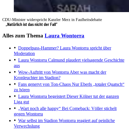
CDU-Minister widerspricht Kanzler Merz in Faulheitsdebatte
„Natürlich ist das nicht der Fall“
Alles zum Thema
Laura Wontorra
Doppelpass-Hammer?
Laura Wontorra spricht über
Moderation
Laura Wontorra
Calmund plaudert vielsagende Geschichte
aus
Wow-Auftritt von Wontorra
Aber was macht der
Kronleuchter im Stadion?
Fans genervt von Ton-Chaos
Nur Eberls „totaler Quatsch“
zu hören
Laura Wontorra begeistert
Dieser Kölner tut der ganzen
Liga gut
„Wart noch alle happy“
Bei Comeback: Völler stichelt
gegen Wontorra
War selbst im Stadion
Wontorra reagiert auf peinliche
Verwechslung