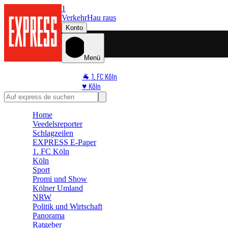
1
Verkehr
Hau raus
Konto
Menü
🐐 1. FC Köln
♥️ Köln
⭐ Promi
🏆 Sport
Home
🛒 Shoppingwelt
Veedelsreporter
🧩 Spiele
Schlagzeilen
EXPRESS E-Paper
1. FC Köln
Köln
Sport
Promi und Show
Kölner Umland
NRW
Politik und Wirtschaft
Panorama
Ratgeber