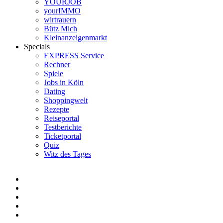
YOURJOB
yourIMMO
wirtrauern
Bütz Mich
Kleinanzeigenmarkt
Specials
EXPRESS Service
Rechner
Spiele
Jobs in Köln
Dating
Shoppingwelt
Rezepte
Reiseportal
Testberichte
Ticketportal
Quiz
Witz des Tages