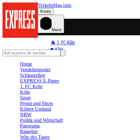
Verkehr
Hau raus
Konto
Menü
🐐 1. FC Köln
♥️ Köln
⭐ Promi
Home
🏆 Sport
Veedelsreporter
🛒 Shoppingwelt
Schlagzeilen
EXPRESS E-Paper
🧩 Spiele
1. FC Köln
Köln
Sport
Promi und Show
Kölner Umland
NRW
Politik und Wirtschaft
Panorama
Ratgeber
Witz des Tages