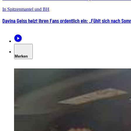
In Spitzenmantel und BH
Davina Geiss heizt ihren Fans ordentlich ein: „Fühlt sich nach So
Merken