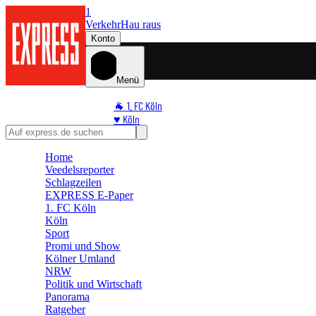
1
Verkehr
Hau raus
Konto
Menü
🐐 1. FC Köln
♥️ Köln
⭐ Promi
🏆 Sport
Home
Veedelsreporter
🛒 Shoppingwelt
Schlagzeilen
🧩 Spiele
EXPRESS E-Paper
1. FC Köln
Köln
Sport
Promi und Show
Kölner Umland
NRW
Politik und Wirtschaft
Panorama
Ratgeber