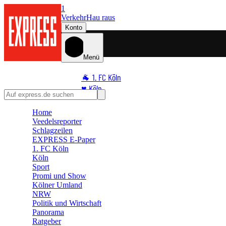
1
Verkehr
Hau raus
Konto
Menü
🐐 1. FC Köln
♥️ Köln
⭐ Promi
Home
🏆 Sport
Veedelsreporter
🛒 Shoppingwelt
Schlagzeilen
EXPRESS E-Paper
🧩 Spiele
1. FC Köln
Köln
Sport
Promi und Show
Kölner Umland
NRW
Politik und Wirtschaft
Panorama
Ratgeber