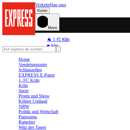
Verkehr
Hau raus
Konto
Menü
🐐 1. FC Köln
♥️ Köln
⭐ Promi
Home
🏆 Sport
Veedelsreporter
🛒 Shoppingwelt
Schlagzeilen
EXPRESS E-Paper
🧩 Spiele
1. FC Köln
Köln
Sport
Promi und Show
Kölner Umland
NRW
Politik und Wirtschaft
Panorama
Ratgeber
Witz des Tages