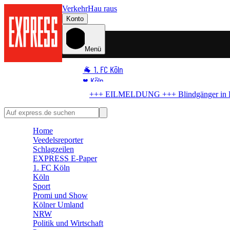
Verkehr
Hau raus
Konto
Menü
🐐 1. FC Köln
♥️ Köln
⭐ Promi
indgänger in Köln
Bombe im Rhein! Hier kommt keiner mehr durch
🏆 Sport
🛒 Shoppingwelt
Home
🧩 Spiele
Veedelsreporter
Schlagzeilen
EXPRESS E-Paper
1. FC Köln
Köln
Sport
Promi und Show
Kölner Umland
NRW
Politik und Wirtschaft