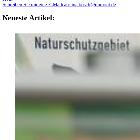
Schreiben Sie mir eine E-Mail
carolina.bosch@dumont.de
Neueste Artikel: