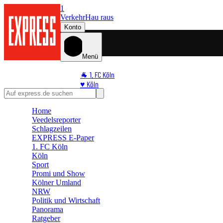
1
Verkehr
Hau raus
Konto
Menü
🐐 1. FC Köln
♥️ Köln
⭐ Promi
🏆 Sport
Home
Veedelsreporter
🛒 Shoppingwelt
Schlagzeilen
🧩 Spiele
EXPRESS E-Paper
1. FC Köln
Köln
Sport
Promi und Show
Kölner Umland
NRW
Politik und Wirtschaft
Panorama
Ratgeber