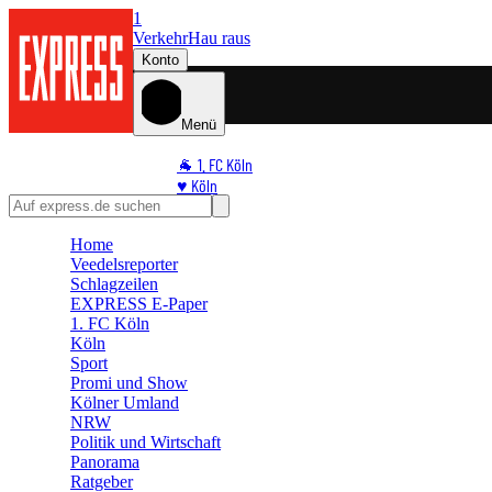
1
Verkehr
Hau raus
Konto
Menü
🐐 1. FC Köln
♥️ Köln
⭐ Promi
🏆 Sport
Home
Veedelsreporter
🛒 Shoppingwelt
Schlagzeilen
🧩 Spiele
EXPRESS E-Paper
1. FC Köln
Köln
Sport
Promi und Show
Kölner Umland
NRW
Politik und Wirtschaft
Panorama
Ratgeber