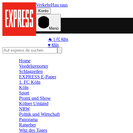
Verkehr
Hau raus
Konto
Menü
🐐 1. FC Köln
♥️ Köln
⭐ Promi
🏆 Sport
Home
Veedelsreporter
🛒 Shoppingwelt
Schlagzeilen
🧩 Spiele
EXPRESS E-Paper
1. FC Köln
Köln
Sport
Promi und Show
Kölner Umland
NRW
Politik und Wirtschaft
Panorama
Ratgeber
Witz des Tages