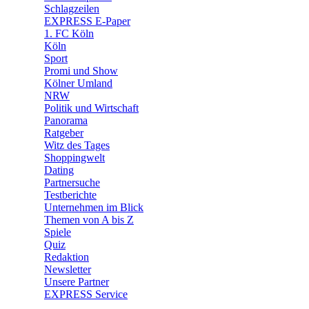
🧩 Spiele
Schlagzeilen
EXPRESS E-Paper
1. FC Köln
Köln
Sport
Promi und Show
Kölner Umland
NRW
Politik und Wirtschaft
Panorama
Ratgeber
Witz des Tages
Shoppingwelt
Dating
Partnersuche
Testberichte
Unternehmen im Blick
Themen von A bis Z
Spiele
Quiz
Redaktion
Newsletter
Unsere Partner
EXPRESS Service