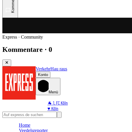
Kommentare
Express · Community
Kommentare · 0
Verkehr
Hau raus
Konto
Menü
🐐 1. FC Köln
♥️ Köln
⭐ Promi
🏆 Sport
Home
🛒 Shoppingwelt
Veedelsreporter