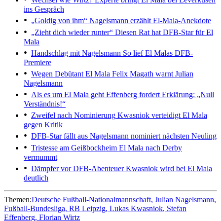
ins Gespräch
„Goldig von ihm“
Nagelsmann erzählt El-Mala-Anekdote
„Zieht dich wieder runter“
Diesen Rat hat DFB-Star für El
Mala
Handschlag mit Nagelsmann
So lief El Malas DFB-
Premiere
Wegen Debütant El Mala
Felix Magath warnt Julian
Nagelsmann
Als es um El Mala geht
Effenberg fordert Erklärung: „Null
Verständnis!“
Zweifel nach Nominierung
Kwasniok verteidigt El Mala
gegen Kritik
DFB-Star fällt aus
Nagelsmann nominiert nächsten Neuling
Tristesse am Geißbockheim
El Mala nach Derby
vermummt
Dämpfer vor DFB-Abenteuer
Kwasniok wird bei El Mala
deutlich
Themen:
Deutsche Fußball-Nationalmannschaft
Julian Nagelsmann
Fußball-Bundesliga
RB Leipzig
Lukas Kwasniok
Stefan
Effenberg
Florian Wirtz