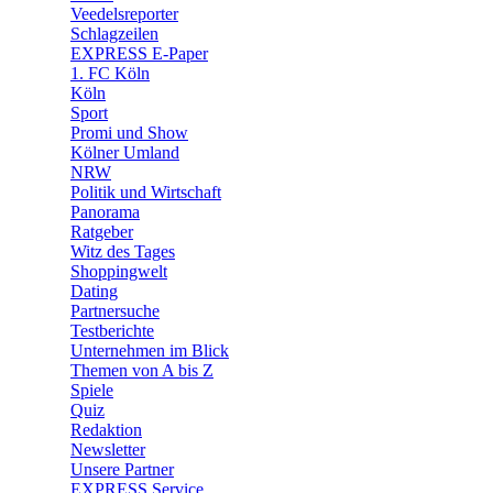
🛒 Shoppingwelt
Veedelsreporter
🧩 Spiele
Schlagzeilen
EXPRESS E-Paper
1. FC Köln
Köln
Sport
Promi und Show
Kölner Umland
NRW
Politik und Wirtschaft
Panorama
Ratgeber
Witz des Tages
Shoppingwelt
Dating
Partnersuche
Testberichte
Unternehmen im Blick
Themen von A bis Z
Spiele
Quiz
Redaktion
Newsletter
Unsere Partner
EXPRESS Service