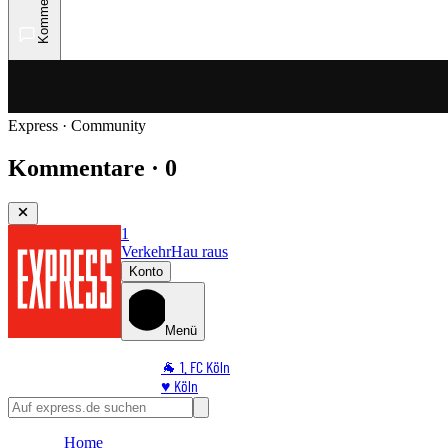
Kommentare
Express · Community
Kommentare · 0
1
Verkehr
Hau raus
Konto
Menü
🐐 1. FC Köln
♥️ Köln
⭐ Promi
🏆 Sport
Home