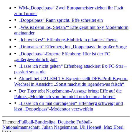
WM-„Doppelpass“
Zwei Europameister ziehen ihr Fazit
zum Turnier
„Doppelpass“
Rann spricht, Effe schreitet ein
„Was ist denn los, Stefan?“
Effe gerät mit Sky-Moderatorin
aneinander
„Ich weiß es!“
Effenberg-Einblick in pikantes Thema
„Dramatisch“
Effenberg im „Doppelpass“ in großer Sorge
„Doppelpass“-Experte
Effenberg: Hier ist der FC
„außergewöhnlich gut“
„Lasse ich nicht gelten“
Effenberg attackiert Ex-FC-Star –
passiert sonst nie
Aktuell bei U21-EM
TV-Experte stellt DFB-Profi Bayern-
Wechsel in Aussicht: „Sonst machst du irgendetwas falsch“
Der Tiger tobt
Nagelsmann-Aussage bringt Effe auf die
Palme: „Möchte ich von ihm nicht noch einmal hören“
„Lasse ich dir mal durchgehen“
Effenberg schweigt und
lässt „Doppelpass“-Moderator verzweifeln
Themen:
Fußball-Bundesliga
Deutsche Fußball-
Nationalmannschaft
Julian Nagelsmann
Uli Hoeneß
Max Eberl