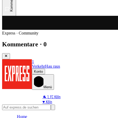
Kommentare
Express · Community
Kommentare · 0
1
Verkehr
Hau raus
Konto
Menü
🐐 1. FC Köln
♥️ Köln
⭐ Promi
🏆 Sport
Home