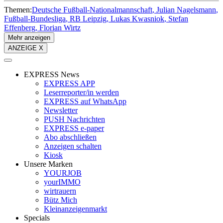
Themen:
Deutsche Fußball-Nationalmannschaft
Julian Nagelsmann
Fußball-Bundesliga
RB Leipzig
Lukas Kwasniok
Stefan
Effenberg
Florian Wirtz
Mehr anzeigen
ANZEIGE X
EXPRESS News
EXPRESS APP
Leserreporter/in werden
EXPRESS auf WhatsApp
Newsletter
PUSH Nachrichten
EXPRESS e-paper
Abo abschließen
Anzeigen schalten
Kiosk
Unsere Marken
YOURJOB
yourIMMO
wirtrauern
Bütz Mich
Kleinanzeigenmarkt
Specials