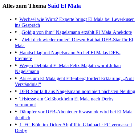
Alles zum Thema
Said El Mala
Wechsel wie Wirtz?
Experte bringt El Mala bei Leverkusen
ins Gespräch
„Goldig von ihm“
Nagelsmann erzählt El-Mala-Anekdote
„Zieht dich wieder runter“
Diesen Rat hat DFB-Star für El
Mala
Handschlag mit Nagelsmann
So lief El Malas DFB-
Premiere
Wegen Debütant El Mala
Felix Magath warnt Julian
Nagelsmann
Als es um El Mala geht
Effenberg fordert Erklärung: „Null
Verständnis!“
DFB-Star fällt aus
Nagelsmann nominiert nächsten Neuling
Tristesse am Geißbockheim
El Mala nach Derby
vermummt
Dämpfer vor DFB-Abenteuer
Kwasniok wird bei El Mala
deutlich
1. FC Köln im Ticker
Abpfiff in Gladbach: FC vermasselt
Derby