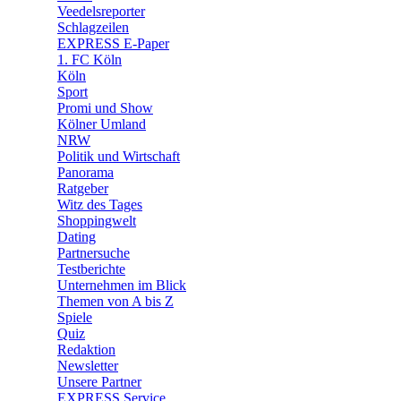
🛒 Shoppingwelt
Veedelsreporter
🧩 Spiele
Schlagzeilen
EXPRESS E-Paper
1. FC Köln
Köln
Sport
Promi und Show
Kölner Umland
NRW
Politik und Wirtschaft
Panorama
Ratgeber
Witz des Tages
Shoppingwelt
Dating
Partnersuche
Testberichte
Unternehmen im Blick
Themen von A bis Z
Spiele
Quiz
Redaktion
Newsletter
Unsere Partner
EXPRESS Service