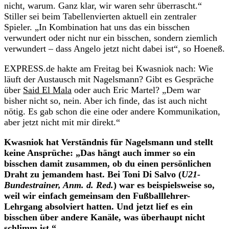
nicht, warum. Ganz klar, wir waren sehr überrascht.“
Stiller sei beim Tabellenvierten aktuell ein zentraler
Spieler. „In Kombination hat uns das ein bisschen
verwundert oder nicht nur ein bisschen, sondern ziemlich
verwundert – dass Angelo jetzt nicht dabei ist“, so Hoeneß.
EXPRESS.de hakte am Freitag bei Kwasniok nach: Wie
läuft der Austausch mit Nagelsmann? Gibt es Gespräche
über
Said El Mala
oder auch Eric Martel? „Dem war
bisher nicht so, nein. Aber ich finde, das ist auch nicht
nötig. Es gab schon die eine oder andere Kommunikation,
aber jetzt nicht mit mir direkt.“
Kwasniok hat Verständnis für Nagelsmann und stellt
keine Ansprüche: „Das hängt auch immer so ein
bisschen damit zusammen, ob du einen persönlichen
Draht zu jemandem hast. Bei Toni Di Salvo (
U21-
Bundestrainer, Anm. d. Red.
) war es beispielsweise so,
weil wir einfach gemeinsam den Fußballlehrer-
Lehrgang absolviert hatten. Und jetzt lief es ein
bisschen über andere Kanäle, was überhaupt nicht
schlimm ist.“