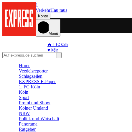
1
Verkehr
Hau raus
Konto
Menü
🐐 1. FC Köln
♥️ Köln
⭐ Promi
🏆 Sport
Home
Veedelsreporter
🛒 Shoppingwelt
Schlagzeilen
🧩 Spiele
EXPRESS E-Paper
1. FC Köln
Köln
Sport
Promi und Show
Kölner Umland
NRW
Politik und Wirtschaft
Panorama
Ratgeber