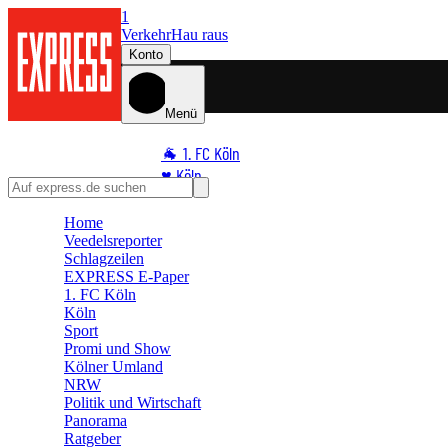
1
Verkehr
Hau raus
Konto
Menü
🐐 1. FC Köln
♥️ Köln
⭐ Promi
Home
🏆 Sport
Veedelsreporter
🛒 Shoppingwelt
Schlagzeilen
EXPRESS E-Paper
🧩 Spiele
1. FC Köln
Köln
Sport
Promi und Show
Kölner Umland
NRW
Politik und Wirtschaft
Panorama
Ratgeber