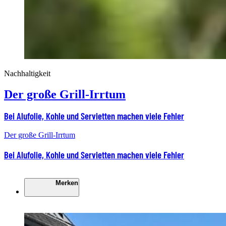
Nachhaltigkeit
Der große Grill-Irrtum
Bei Alufolie, Kohle und Servietten machen viele Fehler
Der große Grill-Irrtum
Bei Alufolie, Kohle und Servietten machen viele Fehler
Merken