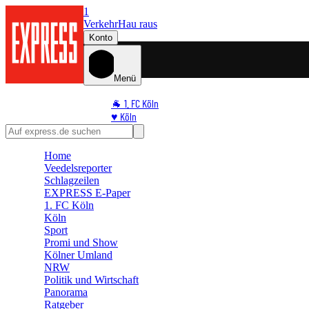
1
Verkehr
Hau raus
Konto
Menü
🐐 1. FC Köln
♥️ Köln
⭐ Promi
🏆 Sport
Home
🛒 Shoppingwelt
Veedelsreporter
🧩 Spiele
Schlagzeilen
EXPRESS E-Paper
1. FC Köln
Köln
Sport
Promi und Show
Kölner Umland
NRW
Politik und Wirtschaft
Panorama
Ratgeber