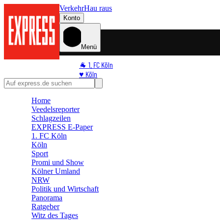
Verkehr
Hau raus
Konto
Menü
🐐 1. FC Köln
♥️ Köln
⭐ Promi
🏆 Sport
Home
Veedelsreporter
🛒 Shoppingwelt
Schlagzeilen
🧩 Spiele
EXPRESS E-Paper
1. FC Köln
Köln
Sport
Promi und Show
Kölner Umland
NRW
Politik und Wirtschaft
Panorama
Ratgeber
Witz des Tages