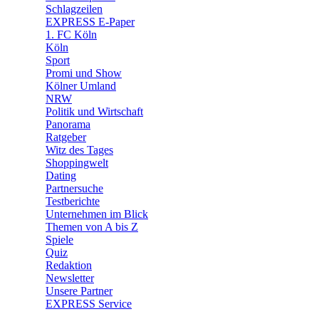
🧩 Spiele
Schlagzeilen
EXPRESS E-Paper
1. FC Köln
Köln
Sport
Promi und Show
Kölner Umland
NRW
Politik und Wirtschaft
Panorama
Ratgeber
Witz des Tages
Shoppingwelt
Dating
Partnersuche
Testberichte
Unternehmen im Blick
Themen von A bis Z
Spiele
Quiz
Redaktion
Newsletter
Unsere Partner
EXPRESS Service