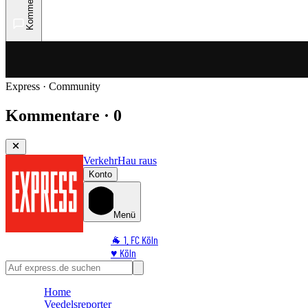
Kommentare
Express · Community
Kommentare · 0
Verkehr
Hau raus
Konto
Menü
🐐 1. FC Köln
♥️ Köln
⭐ Promi
🏆 Sport
Home
🛒 Shoppingwelt
Veedelsreporter