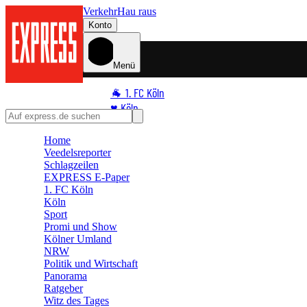
Verkehr
Hau raus
Konto
Menü
🐐 1. FC Köln
♥️ Köln
⭐ Promi
Home
🏆 Sport
Veedelsreporter
🛒 Shoppingwelt
Schlagzeilen
EXPRESS E-Paper
🧩 Spiele
1. FC Köln
Köln
Sport
Promi und Show
Kölner Umland
NRW
Politik und Wirtschaft
Panorama
Ratgeber
Witz des Tages