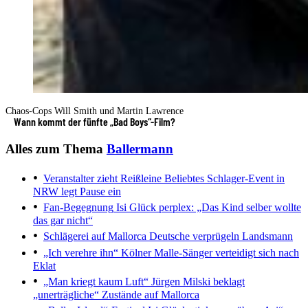
Chaos-Cops Will Smith und Martin Lawrence
Wann kommt der fünfte „Bad Boys“-Film?
Alles zum Thema
Ballermann
Veranstalter zieht Reißleine
Beliebtes Schlager-Event in
NRW legt Pause ein
Fan-Begegnung
Isi Glück perplex: „Das Kind selber wollte
das gar nicht“
Schlägerei auf Mallorca
Deutsche verprügeln Landsmann
„Ich verehre ihn“
Kölner Malle-Sänger verteidigt sich nach
Eklat
„Man kriegt kaum Luft“
Jürgen Milski beklagt
„unerträgliche“ Zustände auf Mallorca