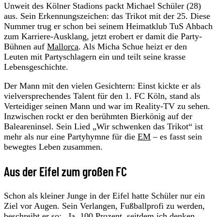
Unweit des Kölner Stadions packt Michael Schüler (28)
aus. Sein Erkennungszeichen: das Trikot mit der 25. Diese
Nummer trug er schon bei seinem Heimatklub TuS Ahbach
zum Karriere-Ausklang, jetzt erobert er damit die Party-
Bühnen auf
Mallorca
. Als Micha Schue heizt er den
Leuten mit Partyschlagern ein und teilt seine krasse
Lebensgeschichte.
Der Mann mit den vielen Gesichtern: Einst kickte er als
vielversprechendes Talent für den 1. FC Köln, stand als
Verteidiger seinen Mann und war im Reality-TV zu sehen.
Inzwischen rockt er den berühmten Bierkönig auf der
Baleareninsel. Sein Lied „Wir schwenken das Trikot“ ist
mehr als nur eine Partyhymne für die
EM
– es fasst sein
bewegtes Leben zusammen.
Aus der Eifel zum großen FC
Schon als kleiner Junge in der Eifel hatte Schüler nur ein
Ziel vor Augen. Sein Verlangen, Fußballprofi zu werden,
beschreibt er so: „Ja, 100 Prozent, seitdem ich denken