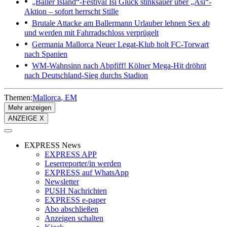
„Baller Island“-Festival
Isi Glück stinksauer über „Asi“-
Aktion – sofort herrscht Stille
Brutale Attacke am Ballermann
Urlauber lehnen Sex ab
und werden mit Fahrradschloss verprügelt
Germania Mallorca
Neuer Legat-Klub holt FC-Torwart
nach Spanien
WM-Wahnsinn nach Abpfiff!
Kölner Mega-Hit dröhnt
nach Deutschland-Sieg durchs Stadion
Themen:
Mallorca
EM
Mehr anzeigen
ANZEIGE X
EXPRESS News
EXPRESS APP
Leserreporter/in werden
EXPRESS auf WhatsApp
Newsletter
PUSH Nachrichten
EXPRESS e-paper
Abo abschließen
Anzeigen schalten