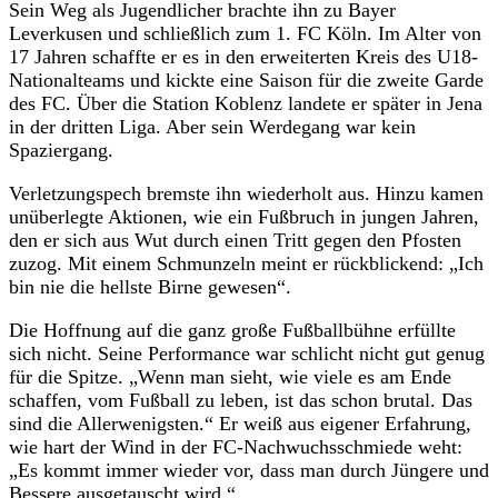
Sein Weg als Jugendlicher brachte ihn zu Bayer
Leverkusen und schließlich zum 1. FC Köln. Im Alter von
17 Jahren schaffte er es in den erweiterten Kreis des U18-
Nationalteams und kickte eine Saison für die zweite Garde
des FC. Über die Station Koblenz landete er später in Jena
in der dritten Liga. Aber sein Werdegang war kein
Spaziergang.
Verletzungspech bremste ihn wiederholt aus. Hinzu kamen
unüberlegte Aktionen, wie ein Fußbruch in jungen Jahren,
den er sich aus Wut durch einen Tritt gegen den Pfosten
zuzog. Mit einem Schmunzeln meint er rückblickend: „Ich
bin nie die hellste Birne gewesen“.
Die Hoffnung auf die ganz große Fußballbühne erfüllte
sich nicht. Seine Performance war schlicht nicht gut genug
für die Spitze. „Wenn man sieht, wie viele es am Ende
schaffen, vom Fußball zu leben, ist das schon brutal. Das
sind die Allerwenigsten.“ Er weiß aus eigener Erfahrung,
wie hart der Wind in der FC-Nachwuchsschmiede weht:
„Es kommt immer wieder vor, dass man durch Jüngere und
Bessere ausgetauscht wird.“