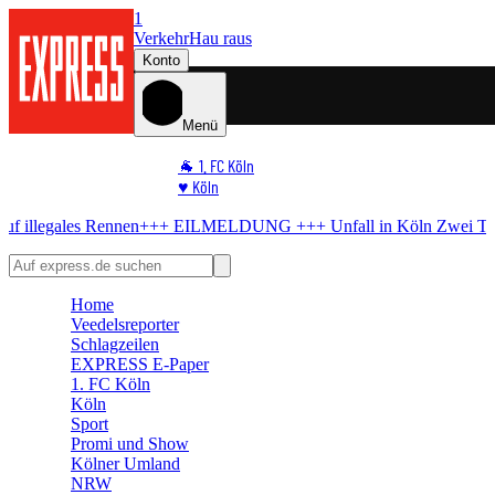
1
Verkehr
Hau raus
Konto
Menü
🐐 1. FC Köln
♥️ Köln
⭐ Promi
+++ EILMELDUNG +++
Unfall in Köln
Zwei Tote bei Motorrad-Unf
🏆 Sport
🛒 Shoppingwelt
🧩 Spiele
Home
Veedelsreporter
Schlagzeilen
EXPRESS E-Paper
1. FC Köln
Köln
Sport
Promi und Show
Kölner Umland
NRW