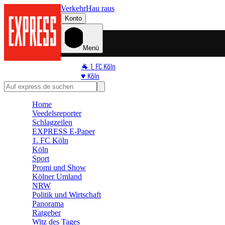
Verkehr
Hau raus
Konto
Menü
🐐 1. FC Köln
♥️ Köln
⭐ Promi
🏆 Sport
Home
🛒 Shoppingwelt
Veedelsreporter
🧩 Spiele
Schlagzeilen
EXPRESS E-Paper
1. FC Köln
Köln
Sport
Promi und Show
Kölner Umland
NRW
Politik und Wirtschaft
Panorama
Ratgeber
Witz des Tages