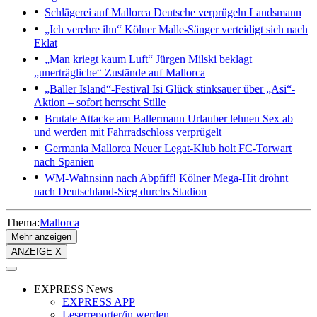
Schlägerei auf Mallorca
Deutsche verprügeln Landsmann
„Ich verehre ihn“
Kölner Malle-Sänger verteidigt sich nach
Eklat
„Man kriegt kaum Luft“
Jürgen Milski beklagt
„unerträgliche“ Zustände auf Mallorca
„Baller Island“-Festival
Isi Glück stinksauer über „Asi“-
Aktion – sofort herrscht Stille
Brutale Attacke am Ballermann
Urlauber lehnen Sex ab
und werden mit Fahrradschloss verprügelt
Germania Mallorca
Neuer Legat-Klub holt FC-Torwart
nach Spanien
WM-Wahnsinn nach Abpfiff!
Kölner Mega-Hit dröhnt
nach Deutschland-Sieg durchs Stadion
Thema:
Mallorca
Mehr anzeigen
ANZEIGE X
EXPRESS News
EXPRESS APP
Leserreporter/in werden