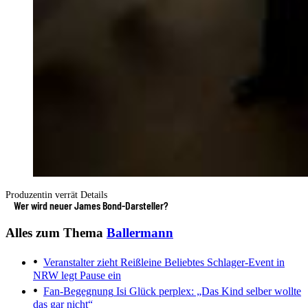
Produzentin verrät Details
Wer wird neuer James Bond-Darsteller?
Alles zum Thema
Ballermann
Veranstalter zieht Reißleine
Beliebtes Schlager-Event in
NRW legt Pause ein
Fan-Begegnung
Isi Glück perplex: „Das Kind selber wollte
das gar nicht“