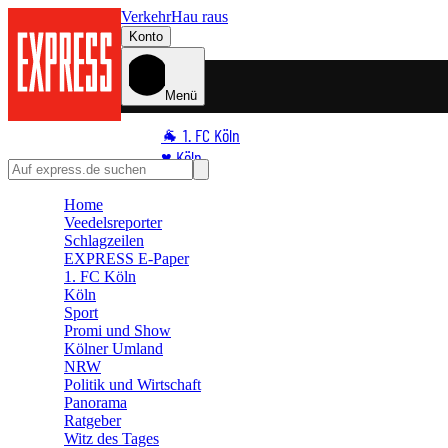
Verkehr
Hau raus
Konto
Menü
🐐 1. FC Köln
♥️ Köln
⭐ Promi
Home
🏆 Sport
Veedelsreporter
🛒 Shoppingwelt
Schlagzeilen
EXPRESS E-Paper
🧩 Spiele
1. FC Köln
Köln
Sport
Promi und Show
Kölner Umland
NRW
Politik und Wirtschaft
Panorama
Ratgeber
Witz des Tages