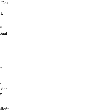
. Das
H,
“
Saal
0“
e
 der
im
ließt.