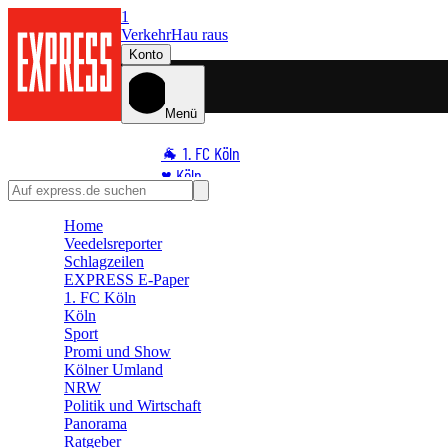
1
Verkehr
Hau raus
Konto
Menü
🐐 1. FC Köln
♥️ Köln
⭐ Promi
Home
🏆 Sport
Veedelsreporter
🛒 Shoppingwelt
Schlagzeilen
🧩 Spiele
EXPRESS E-Paper
1. FC Köln
Köln
Sport
Promi und Show
Kölner Umland
NRW
Politik und Wirtschaft
Panorama
Ratgeber