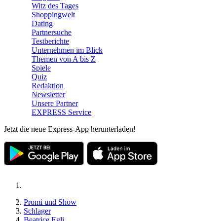
Witz des Tages
Shoppingwelt
Dating
Partnersuche
Testberichte
Unternehmen im Blick
Themen von A bis Z
Spiele
Quiz
Redaktion
Newsletter
Unsere Partner
EXPRESS Service
Jetzt die neue Express-App herunterladen!
Promi und Show
Schlager
Beatrice Egli