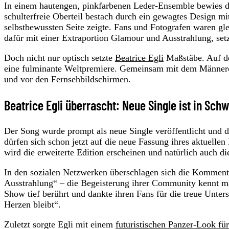
In einem hautengen, pinkfarbenen Leder-Ensemble bewies d
schulterfreie Oberteil bestach durch ein gewagtes Design mit 
selbstbewussten Seite zeigte. Fans und Fotografen waren gl
dafür mit einer Extraportion Glamour und Ausstrahlung, setz
Doch nicht nur optisch setzte
Beatrice Egli
Maßstäbe. Auf de
eine fulminante Weltpremiere. Gemeinsam mit dem Männer
und vor den Fernsehbildschirmen.
Beatrice Egli überrascht: Neue Single ist in Sch
Der Song wurde prompt als neue Single veröffentlicht und d
dürfen sich schon jetzt auf die neue Fassung ihres aktuelle
wird die erweiterte Edition erscheinen und natürlich auch d
In den sozialen Netzwerken überschlagen sich die Kommenta
Ausstrahlung“ – die Begeisterung ihrer Community kennt mal
Show tief berührt und dankte ihren Fans für die treue Unter
Herzen bleibt“.
Zuletzt sorgte Egli mit einem
futuristischen Panzer-Look fü