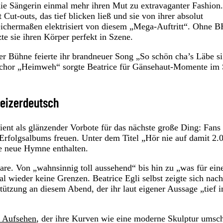
ie Sängerin einmal mehr ihren Mut zu extravaganter Fashion
Cut-outs, das tief blicken ließ und sie von ihrer absolut
eichermaßen elektrisiert von diesem „Mega-Auftritt“. Ohne B
te sie ihren Körper perfekt in Szene.
r Bühne feierte ihr brandneuer Song „So schön cha’s Läbe si
chor „Heimweh“ sorgte Beatrice für Gänsehaut-Momente im 
weizerdeutsch
ient als glänzender Vorbote für das nächste große Ding: Fans
n Erfolgsalbums freuen. Unter dem Titel „Hör nie auf damit 2.
ie neue Hymne enthalten.
re. Von „wahnsinnig toll aussehend“ bis hin zu „was für ein
 wieder keine Grenzen. Beatrice Egli selbst zeigte sich nach
stützung an diesem Abend, der ihr laut eigener Aussage „tief 
r Aufsehen
, der ihre Kurven wie eine moderne Skulptur umsch