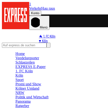
1
Verkehr
Hau raus
Konto
Menü
🐐 1. FC Köln
♥️ Köln
⭐ Promi
🏆 Sport
Home
Veedelsreporter
🛒 Shoppingwelt
Schlagzeilen
🧩 Spiele
EXPRESS E-Paper
1. FC Köln
Köln
Sport
Promi und Show
Kölner Umland
NRW
Politik und Wirtschaft
Panorama
Ratgeber