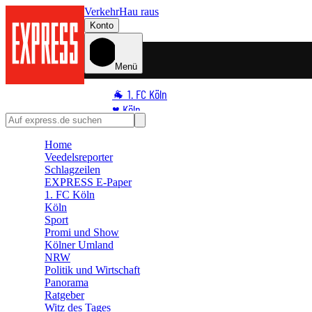
Verkehr
Hau raus
Konto
Menü
🐐 1. FC Köln
♥️ Köln
⭐ Promi
Home
🏆 Sport
Veedelsreporter
🛒 Shoppingwelt
Schlagzeilen
🧩 Spiele
EXPRESS E-Paper
1. FC Köln
Köln
Sport
Promi und Show
Kölner Umland
NRW
Politik und Wirtschaft
Panorama
Ratgeber
Witz des Tages