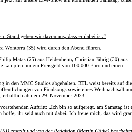
e mich jetzt auf unsere Live-Show am kommenden Samstag. Unse
 Stand gehen wir davon aus, dass er dabei ist.“
ra Wontorra (35) wird durch den Abend führen.
Philip Matas (25) aus Heidenheim, Christian Jährig (30) aus
ie kämpfen um ein Preisgeld von 100.000 Euro und einen
ing in den MMC Studios abgehalten. RTL weist bereits auf die
röffentlichungen von Finalsongs sowie eines Weihnachtsalbum
 erhältlich ab dem 29. November 2023.
orstehenden Auftritt: „Ich bin so aufgeregt, am Samstag ist 
 hoffe, ihr seid auch mit dabei. Ich freue mich, das wird gra
(KI) erstellt und von der Redaktion (
Martin Gätke
) bearbeite