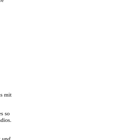
re
s mit
es so
ndios.
t und