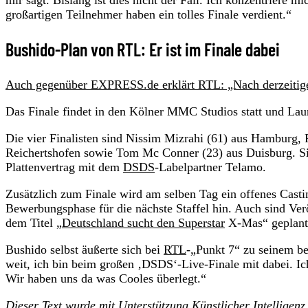
mir sagt. Bislang ist dies nicht der Fall. Ich konzentrier
großartigen Teilnehmer haben ein tolles Finale verdient.“
Bushido-Plan von RTL: Er ist im Finale dabei
Auch gegenüber EXPRESS.de erklärt RTL: „Nach derzeitigem
Das Finale findet in den Kölner MMC Studios statt und Lau
Die vier Finalisten sind Nissim Mizrahi (61) aus Hamburg, 
Reichertshofen sowie Tom Mc Conner (23) aus Duisburg. S
Plattenvertrag mit dem
DSDS
-Labelpartner Telamo.
Zusätzlich zum Finale wird am selben Tag ein offenes Cast
Bewerbungsphase für die nächste Staffel hin. Auch sind Ve
dem Titel „
Deutschland sucht den Superstar
X-Mas“ geplant,
Bushido selbst äußerte sich bei
RTL
-„Punkt 7“ zu seinem bev
weit, ich bin beim großen ‚DSDS‘-Live-Finale mit dabei. Ich
Wir haben uns da was Cooles überlegt.“
Dieser Text wurde mit Unterstützung Künstlicher Intelligenz 