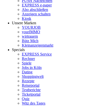
PUSH Nachrichten
EXPRESS e-paper
Abo abschließen
Anzeigen schalten
Kiosk
Unsere Marken
YOURJOB
yourIMMO
wirtrauern
Bütz Mich
Kleinanzeigenmarkt
Specials
EXPRESS Service
Rechner
Spiele
Jobs in Köln
Dating
Shoppingwelt
Rezepte
Reiseportal
Testberichte
Ticketportal
Quiz
Witz des Tages