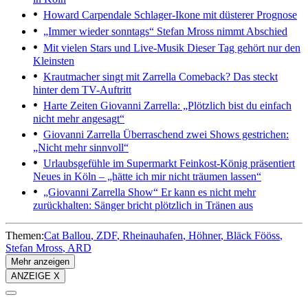
Howard Carpendale
Schlager-Ikone mit düsterer Prognose
„Immer wieder sonntags“
Stefan Mross nimmt Abschied
Mit vielen Stars und Live-Musik
Dieser Tag gehört nur den
Kleinsten
Krautmacher singt mit Zarrella
Comeback? Das steckt
hinter dem TV-Auftritt
Harte Zeiten
Giovanni Zarrella: „Plötzlich bist du einfach
nicht mehr angesagt“
Giovanni Zarrella
Überraschend zwei Shows gestrichen:
„Nicht mehr sinnvoll“
Urlaubsgefühle im Supermarkt
Feinkost-König präsentiert
Neues in Köln – „hätte ich mir nicht träumen lassen“
„Giovanni Zarrella Show“
Er kann es nicht mehr
zurückhalten: Sänger bricht plötzlich in Tränen aus
Themen:
Cat Ballou
ZDF
Rheinauhafen
Höhner
Bläck Fööss
Stefan Mross
ARD
Mehr anzeigen
ANZEIGE X