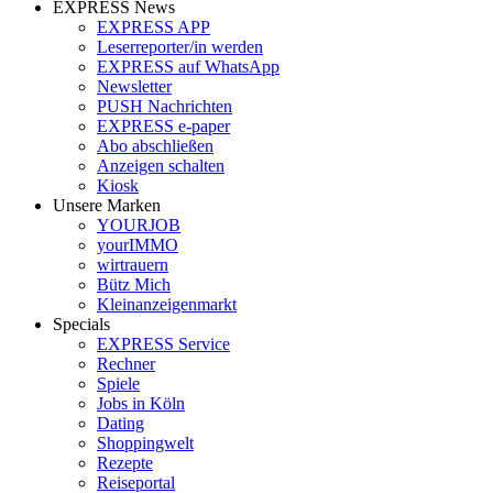
EXPRESS News
EXPRESS APP
Leserreporter/in werden
EXPRESS auf WhatsApp
Newsletter
PUSH Nachrichten
EXPRESS e-paper
Abo abschließen
Anzeigen schalten
Kiosk
Unsere Marken
YOURJOB
yourIMMO
wirtrauern
Bütz Mich
Kleinanzeigenmarkt
Specials
EXPRESS Service
Rechner
Spiele
Jobs in Köln
Dating
Shoppingwelt
Rezepte
Reiseportal