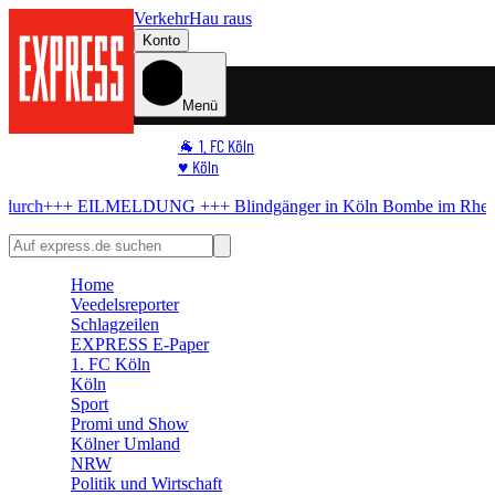
Verkehr
Hau raus
Konto
Menü
🐐 1. FC Köln
♥️ Köln
⭐ Promi
UNG +++
Blindgänger in Köln
Bombe im Rhein! Hier kommt keiner m
🏆 Sport
🛒 Shoppingwelt
🧩 Spiele
Home
Veedelsreporter
Schlagzeilen
EXPRESS E-Paper
1. FC Köln
Köln
Sport
Promi und Show
Kölner Umland
NRW
Politik und Wirtschaft