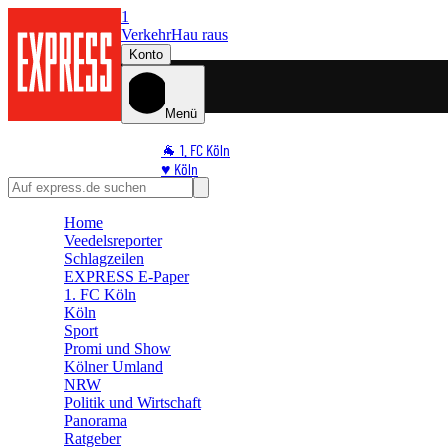
1
Verkehr
Hau raus
Konto
Menü
🐐 1. FC Köln
♥️ Köln
⭐ Promi
🏆 Sport
Home
Veedelsreporter
🛒 Shoppingwelt
Schlagzeilen
🧩 Spiele
EXPRESS E-Paper
1. FC Köln
Köln
Sport
Promi und Show
Kölner Umland
NRW
Politik und Wirtschaft
Panorama
Ratgeber