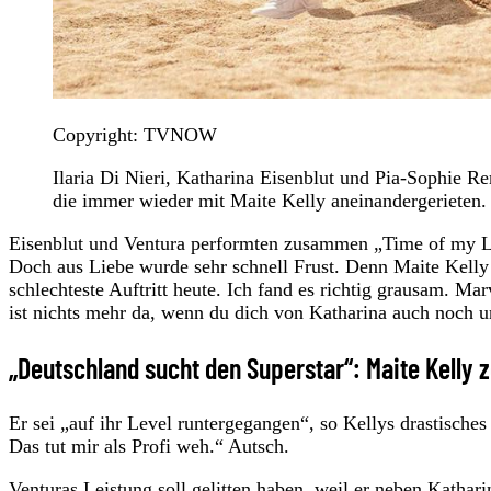
Copyright: TVNOW
Ilaria Di Nieri, Katharina Eisenblut und Pia-Sophie R
die immer wieder mit Maite Kelly aneinandergerieten.
Eisenblut und Ventura performten zusammen „Time of my Life
Doch aus Liebe wurde sehr schnell Frust. Denn Maite Kelly 
schlechteste Auftritt heute. Ich fand es richtig grausam. Ma
ist nichts mehr da, wenn du dich von Katharina auch noch un
„Deutschland sucht den Superstar“: Maite Kelly z
Er sei „auf ihr Level runtergegangen“, so Kellys drastische
Das tut mir als Profi weh.“ Autsch.
Venturas Leistung soll gelitten haben, weil er neben Katharin