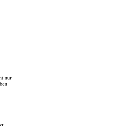
ht nur
oben
ve-