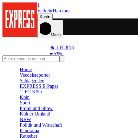
1
Verkehr
Hau raus
Konto
Menü
🐐 1. FC Köln
♥️ Köln
⭐ Promi
Home
🏆 Sport
Veedelsreporter
🛒 Shoppingwelt
Schlagzeilen
🧩 Spiele
EXPRESS E-Paper
1. FC Köln
Köln
Sport
Promi und Show
Kölner Umland
NRW
Politik und Wirtschaft
Panorama
Ratgeber