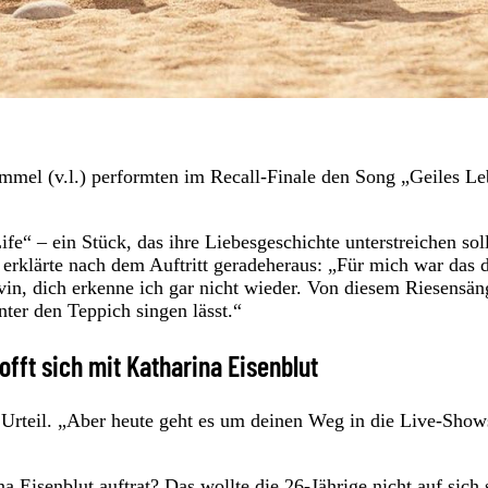
emmel (v.l.) performten im Recall-Finale den Song „Geiles L
“ – ein Stück, das ihre Liebesgeschichte unterstreichen soll
erklärte nach dem Auftritt geradeheraus: „Für mich war das 
rvin, dich erkenne ich gar nicht wieder. Von diesem Riesensän
ter den Teppich singen lässt.“
offt sich mit Katharina Eisenblut
s Urteil. „Aber heute geht es um deinen Weg in die Live-Show
a Eisenblut auftrat? Das wollte die 26-Jährige nicht auf sich 