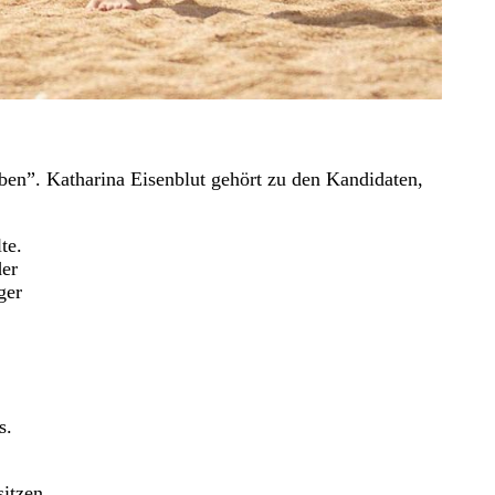
eben”. Katharina Eisenblut gehört zu den Kandidaten,
te.
der
ger
s.
sitzen