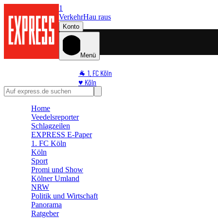
1
Verkehr
Hau raus
Konto
Menü
🐐 1. FC Köln
♥️ Köln
⭐ Promi
🏆 Sport
Home
Veedelsreporter
🛒 Shoppingwelt
Schlagzeilen
🧩 Spiele
EXPRESS E-Paper
1. FC Köln
Köln
Sport
Promi und Show
Kölner Umland
NRW
Politik und Wirtschaft
Panorama
Ratgeber