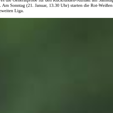
 es die Generalprobe für den Rückrunden-Auftakt am Samstag
d. Am Sonntag (21. Januar, 13.30 Uhr) starten die Rot-Weiße
zweiten Liga.