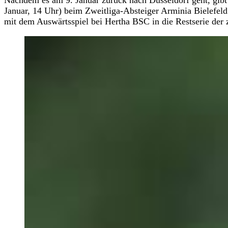
Nachdem es am 9. Januar zurück nach Düsseldorf geht, gibt
Januar, 14 Uhr) beim Zweitliga-Absteiger Arminia Bielefel
mit dem Auswärtsspiel bei Hertha BSC in die Restserie der 