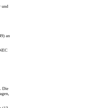
r und
49) an
n NEC
. Die
agen,