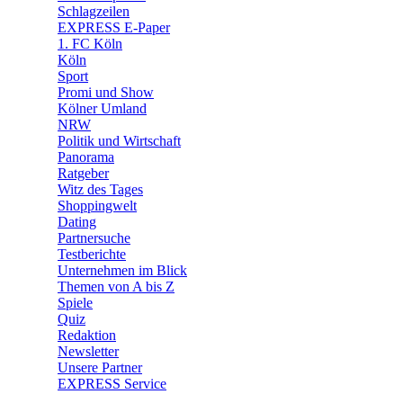
🛒 Shoppingwelt
Schlagzeilen
🧩 Spiele
EXPRESS E-Paper
1. FC Köln
Köln
Sport
Promi und Show
Kölner Umland
NRW
Politik und Wirtschaft
Panorama
Ratgeber
Witz des Tages
Shoppingwelt
Dating
Partnersuche
Testberichte
Unternehmen im Blick
Themen von A bis Z
Spiele
Quiz
Redaktion
Newsletter
Unsere Partner
EXPRESS Service