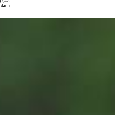
 (13.
n dann