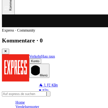
Kommentare
Express · Community
Kommentare · 0
Verkehr
Hau raus
Konto
Menü
🐐 1. FC Köln
♥️ Köln
⭐ Promi
Home
🏆 Sport
Veedelsreporter