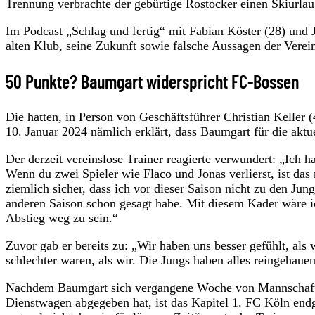
Trennung verbrachte der gebürtige Rostocker einen Skiurlau
Im Podcast „Schlag und fertig“ mit Fabian Köster (28) und 
alten Klub, seine Zukunft sowie falsche Aussagen der Verei
50 Punkte? Baumgart widerspricht FC-Bossen
Die hatten, in Person von Geschäftsführer Christian Kelle
10. Januar 2024 nämlich erklärt, dass Baumgart für die aktue
Der derzeit vereinslose Trainer reagierte verwundert: „Ich
Wenn du zwei Spieler wie Flaco und Jonas verlierst, ist das 
ziemlich sicher, dass ich vor dieser Saison nicht zu den Jun
anderen Saison schon gesagt habe. Mit diesem Kader wäre i
Abstieg weg zu sein.“
Zuvor gab er bereits zu: „Wir haben uns besser gefühlt, als
schlechter waren, als wir. Die Jungs haben alles reingehaue
Nachdem Baumgart sich vergangene Woche von Mannschaft, 
Dienstwagen abgegeben hat, ist das Kapitel 1. FC Köln endg