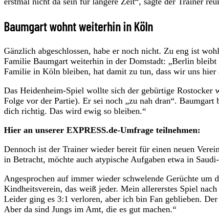
erstmal nicht da sein für längere Zeit“, sagte der Trainer
Baumgart wohnt weiterhin in Köln
Gänzlich abgeschlossen, habe er noch nicht. Zu eng ist wo
Familie Baumgart weiterhin in der Domstadt: „Berlin bleibt 
Familie in Köln bleiben, hat damit zu tun, dass wir uns hie
Das Heidenheim-Spiel wollte sich der gebürtige Rostocker
Folge vor der Partie). Er sei noch „zu nah dran“. Baumgart b
dich richtig. Das wird ewig so bleiben.“
Hier an unserer EXPRESS.de-Umfrage teilnehmen:
Dennoch ist der Trainer wieder bereit für einen neuen Verei
in Betracht, möchte auch atypische Aufgaben etwa in Saudi-
Angesprochen auf immer wieder schwelende Gerüchte um d
Kindheitsverein, das weiß jeder. Mein allererstes Spiel na
Leider ging es 3:1 verloren, aber ich bin Fan geblieben. Der
Aber da sind Jungs im Amt, die es gut machen.“