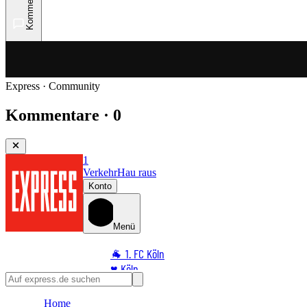
Kommentare
Express · Community
Kommentare · 0
1
Verkehr
Hau raus
Konto
Menü
🐐 1. FC Köln
♥️ Köln
⭐ Promi
Home
🏆 Sport