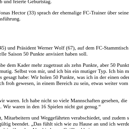
b und feierte Geburtstag.
Jonas Hector (33) sprach der ehemalige FC-Trainer über sein
nsführung.
r (45) und Präsident Werner Wolf (67), auf dem FC-Stammtisc
lle Saison 50 Punkte anvisiert haben soll.
 habe dem Kader mehr zugetraut als zehn Punkte, aber 50 Punk
mutig. Selbst von mir, und ich bin ein mutiger Typ. Ich bin m
gs gesagt habe: Wir holen 50 Punkte, was ich in der einen ode
ch froh gewesen, in einem Bereich zu sein, etwas weiter vom
 wir waren. Ich habe nicht so viele Mannschaften gesehen, die
n. Wir waren in den 16 Spielen nicht gut genug.“
Mitarbeitern und Weggefährten verabschiedet, und zudem s
ültig beendet. „Das fühlt sich wie zu Hause an und ich werd