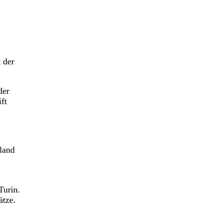
 der
der
ft
sland
Turin.
ätze.