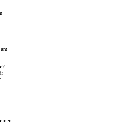
en
h am
te?
ir
r
einen
e