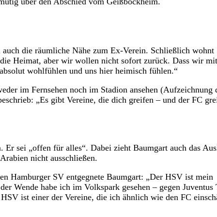
 reumütig über den Abschied vom Geißbockheim.
hl auch die räumliche Nähe zum Ex-Verein. Schließlich wohnt
die Heimat, aber wir wollen nicht sofort zurück. Dass wir mit
r absolut wohlfühlen und uns hier heimisch fühlen.“
 weder im Fernsehen noch im Stadion ansehen (Aufzeichnung 
eschrieb: „Es gibt Vereine, die dich greifen – und der FC grei
n. Er sei „offen für alles“. Dabei zieht Baumgart auch das Au
Arabien nicht ausschließen.
en Hamburger SV entgegnete Baumgart: „Der HSV ist mein
ch der Wende habe ich im Volkspark gesehen – gegen Juventus 
 HSV ist einer der Vereine, die ich ähnlich wie den FC einsch