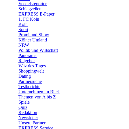
Veedelsreporter
🛒 Shoppingwelt
Schlagzeilen
🧩 Spiele
EXPRESS E-Paper
1. FC Köln
Köln
Sport
Promi und Show
Kölner Umland
NRW
Politik und Wirtschaft
Panorama
Ratgeber
Witz des Tages
Shoppingwelt
Dating
Partnersuche
Testberichte
Unternehmen im Blick
Themen von A bis Z
Spiele
Quiz
Redaktion
Newsletter
Unsere Partner
EXPRESS Service