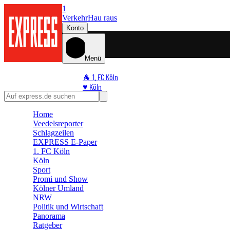
1
Verkehr
Hau raus
Konto
Menü
🐐 1. FC Köln
♥️ Köln
⭐ Promi
🏆 Sport
Home
Veedelsreporter
🛒 Shoppingwelt
Schlagzeilen
🧩 Spiele
EXPRESS E-Paper
1. FC Köln
Köln
Sport
Promi und Show
Kölner Umland
NRW
Politik und Wirtschaft
Panorama
Ratgeber