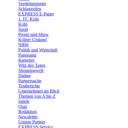
🛒 Shoppingwelt
Veedelsreporter
🧩 Spiele
Schlagzeilen
EXPRESS E-Paper
1. FC Köln
Köln
Sport
Promi und Show
Kölner Umland
NRW
Politik und Wirtschaft
Panorama
Ratgeber
Witz des Tages
Shoppingwelt
Dating
Partnersuche
Testberichte
Unternehmen im Blick
Themen von A bis Z
Spiele
Quiz
Redaktion
Newsletter
Unsere Partner
EXPRESS Service