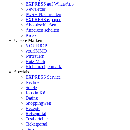
EXPRESS auf WhatsApp
Newsletter
PUSH Nachrichten
EXPRESS e-paper
Abo abschließen
Anzeigen schalten
Kiosk
Unsere Marken
YOURJOB
yourIMMO
wirtrauern
Bütz Mich
Kleinanzeigenmarkt
Specials
EXPRESS Service
Rechner
Spiele
Jobs in Köln
Dating
Shoppingwelt
Rezepte
Reiseportal
Testberichte
Ticketportal
Quiz