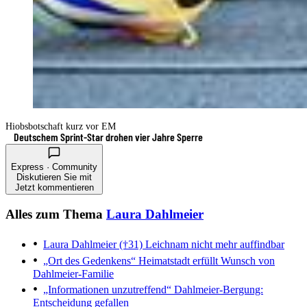
Hiobsbotschaft kurz vor EM
Deutschem Sprint-Star drohen vier Jahre Sperre
Express · Community
Diskutieren Sie mit
Jetzt kommentieren
Alles zum Thema
Laura Dahlmeier
Laura Dahlmeier (†31)
Leichnam nicht mehr auffindbar
„Ort des Gedenkens“
Heimatstadt erfüllt Wunsch von
Dahlmeier-Familie
„Informationen unzutreffend“
Dahlmeier-Bergung:
Entscheidung gefallen