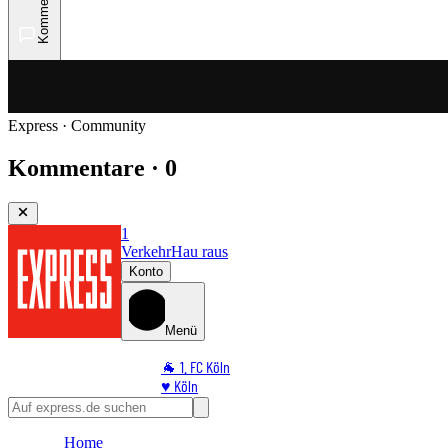
Kommentare
Express · Community
Kommentare · 0
1
Verkehr
Hau raus
Konto
Menü
🐐 1. FC Köln
♥️ Köln
⭐ Promi
🏆 Sport
Home