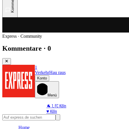
Kommentare
Express · Community
Kommentare · 0
1
Verkehr
Hau raus
Konto
Menü
🐐 1. FC Köln
♥️ Köln
⭐ Promi
🏆 Sport
Home