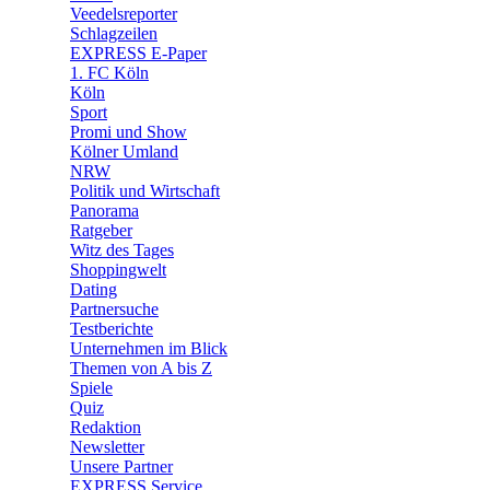
🛒 Shoppingwelt
Veedelsreporter
🧩 Spiele
Schlagzeilen
EXPRESS E-Paper
1. FC Köln
Köln
Sport
Promi und Show
Kölner Umland
NRW
Politik und Wirtschaft
Panorama
Ratgeber
Witz des Tages
Shoppingwelt
Dating
Partnersuche
Testberichte
Unternehmen im Blick
Themen von A bis Z
Spiele
Quiz
Redaktion
Newsletter
Unsere Partner
EXPRESS Service