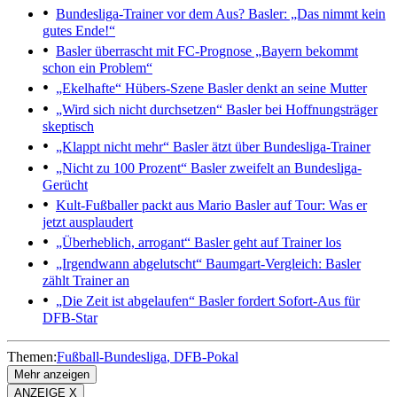
Bundesliga-Trainer vor dem Aus?
Basler: „Das nimmt kein
gutes Ende!“
Basler überrascht mit FC-Prognose
„Bayern bekommt
schon ein Problem“
„Ekelhafte“ Hübers-Szene
Basler denkt an seine Mutter
„Wird sich nicht durchsetzen“
Basler bei Hoffnungsträger
skeptisch
„Klappt nicht mehr“
Basler ätzt über Bundesliga-Trainer
„Nicht zu 100 Prozent“
Basler zweifelt an Bundesliga-
Gerücht
Kult-Fußballer packt aus
Mario Basler auf Tour: Was er
jetzt ausplaudert
„Überheblich, arrogant“
Basler geht auf Trainer los
„Irgendwann abgelutscht“
Baumgart-Vergleich: Basler
zählt Trainer an
„Die Zeit ist abgelaufen“
Basler fordert Sofort-Aus für
DFB-Star
Themen:
Fußball-Bundesliga
DFB-Pokal
Mehr anzeigen
ANZEIGE X