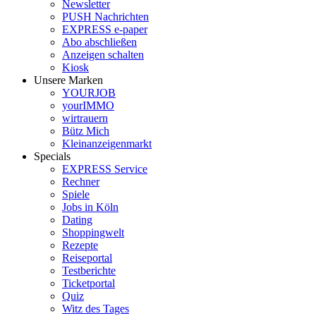
Newsletter
PUSH Nachrichten
EXPRESS e-paper
Abo abschließen
Anzeigen schalten
Kiosk
Unsere Marken
YOURJOB
yourIMMO
wirtrauern
Bütz Mich
Kleinanzeigenmarkt
Specials
EXPRESS Service
Rechner
Spiele
Jobs in Köln
Dating
Shoppingwelt
Rezepte
Reiseportal
Testberichte
Ticketportal
Quiz
Witz des Tages