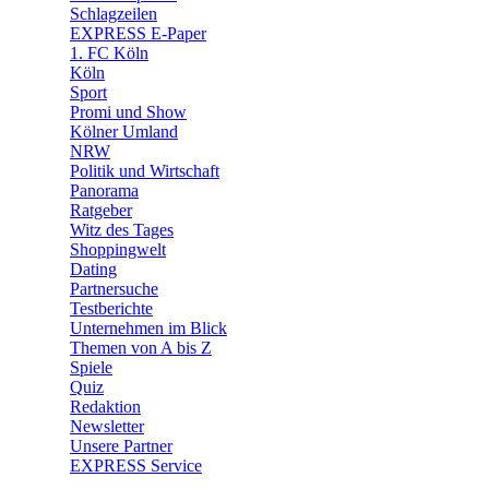
🧩 Spiele
Schlagzeilen
EXPRESS E-Paper
1. FC Köln
Köln
Sport
Promi und Show
Kölner Umland
NRW
Politik und Wirtschaft
Panorama
Ratgeber
Witz des Tages
Shoppingwelt
Dating
Partnersuche
Testberichte
Unternehmen im Blick
Themen von A bis Z
Spiele
Quiz
Redaktion
Newsletter
Unsere Partner
EXPRESS Service