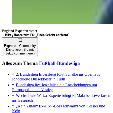
England-Experten sicher
Mikey Moore zum FC: „Einen Schritt entfernt“
Express · Community
Diskutieren Sie mit
Jetzt kommentieren
Alles zum Thema
Fußball-Bundesliga
2. Bundesliga
Elversberg folgt Schalke ins Oberhaus –
schockierte Düsseldorfer in Fürth
Bundesliga live
Jetzt fallen die Entscheidungen um
Europapokal und Abstieg
Wechsel wie Wirtz?
Experte bringt El Mala bei Leverkusen
ins Gespräch
„Kein Zufall“
Ex-HSV-Boss schwärmt von Kessler und
Köln