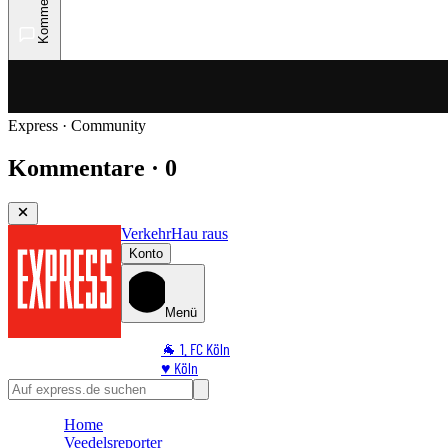
Kommentare
Express · Community
Kommentare · 0
Verkehr
Hau raus
Konto
Menü
🐐 1. FC Köln
♥️ Köln
⭐ Promi
🏆 Sport
Home
🛒 Shoppingwelt
Veedelsreporter