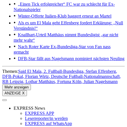
„Einen Tick erfolgreicher“
FC war zu schlecht für Ex-
Nationalspieler
Winter-Offerte
Italien-Klub baggert erneut an Martel
Als es um El Mala geht
Effenberg fordert Erklärung: „Null
Verständnis!“
Knallhart-Urteil
Matthäus nimmt Bundesligist „gar nicht
mehr wahr“
Nach Roter Karte
Ex-Bundesliga-Star von Fan nass
gemacht
DFB-Star fällt aus
Nagelsmann nominiert nächsten Neuling
Themen:
Said El Mala
2. Fußball-Bundesliga
Stefan Effenberg
DFB-Pokal
Florian Wirtz
Deutsche Fußball-Nationalmannschaft
RB Leipzig
Lothar Matthäus
Fortuna Köln
Julian Nagelsmann
Mehr anzeigen
ANZEIGE X
EXPRESS News
EXPRESS APP
Leserreporter/in werden
EXPRESS auf WhatsApp