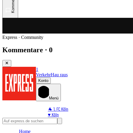
Kommentare
Express · Community
Kommentare · 0
1
Verkehr
Hau raus
Konto
Menü
🐐 1. FC Köln
♥️ Köln
⭐ Promi
🏆 Sport
Home