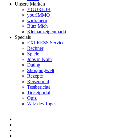
Unsere Marken
YOURJOB
yourIMMO
wirtrauern
Bütz Mich
Kleinanzeigenmarkt
Specials
EXPRESS Service
Rechner
Spiele
Jobs in Köln
Dating
Shoppingwelt
Rezepte
Reiseportal
Testberichte
Ticketportal
Quiz
Witz des Tages