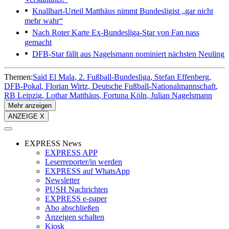
Knallhart-Urteil
Matthäus nimmt Bundesligist „gar nicht
mehr wahr“
Nach Roter Karte
Ex-Bundesliga-Star von Fan nass
gemacht
DFB-Star fällt aus
Nagelsmann nominiert nächsten Neuling
Themen:
Said El Mala
2. Fußball-Bundesliga
Stefan Effenberg
DFB-Pokal
Florian Wirtz
Deutsche Fußball-Nationalmannschaft
RB Leipzig
Lothar Matthäus
Fortuna Köln
Julian Nagelsmann
Mehr anzeigen
ANZEIGE X
EXPRESS News
EXPRESS APP
Leserreporter/in werden
EXPRESS auf WhatsApp
Newsletter
PUSH Nachrichten
EXPRESS e-paper
Abo abschließen
Anzeigen schalten
Kiosk