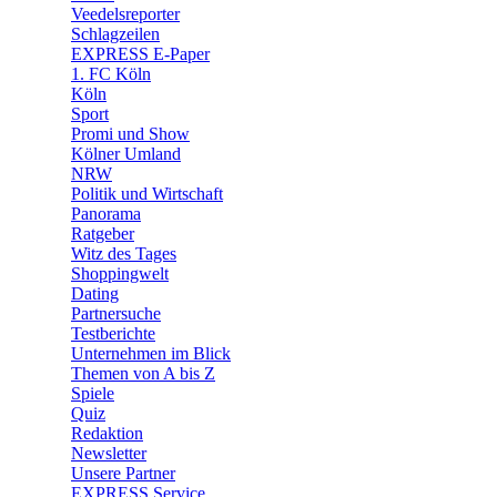
🛒 Shoppingwelt
Veedelsreporter
🧩 Spiele
Schlagzeilen
EXPRESS E-Paper
1. FC Köln
Köln
Sport
Promi und Show
Kölner Umland
NRW
Politik und Wirtschaft
Panorama
Ratgeber
Witz des Tages
Shoppingwelt
Dating
Partnersuche
Testberichte
Unternehmen im Blick
Themen von A bis Z
Spiele
Quiz
Redaktion
Newsletter
Unsere Partner
EXPRESS Service