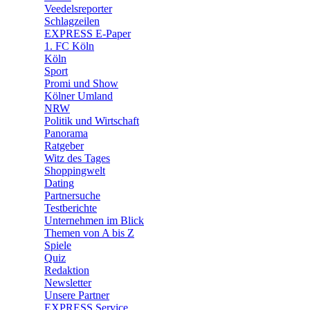
🛒 Shoppingwelt
Veedelsreporter
🧩 Spiele
Schlagzeilen
EXPRESS E-Paper
1. FC Köln
Köln
Sport
Promi und Show
Kölner Umland
NRW
Politik und Wirtschaft
Panorama
Ratgeber
Witz des Tages
Shoppingwelt
Dating
Partnersuche
Testberichte
Unternehmen im Blick
Themen von A bis Z
Spiele
Quiz
Redaktion
Newsletter
Unsere Partner
EXPRESS Service