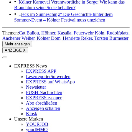
Kölner Karneval
Verantwortliche in Sorge: Wie kann das
Brauchtum seine Seele behalten?
„Jeck im Sunnesching“
Die Geschichte hinter dem
Sommer-Event – Kölner Festival muss umziehen
Themen:
Cat Ballou
Höhner
Kasalla
Feuerwehr Köln
Rudolfplatz
Aachener Weiher
Kölner Dom
Henriette Reker
Torsten Burmester
Mehr anzeigen
ANZEIGE X
EXPRESS News
EXPRESS APP
Leserreporter/in werden
EXPRESS auf WhatsApp
Newsletter
PUSH Nachrichten
EXPRESS e-paper
Abo abschließen
Anzeigen schalten
Kiosk
Unsere Marken
YOURJOB
yourIMMO