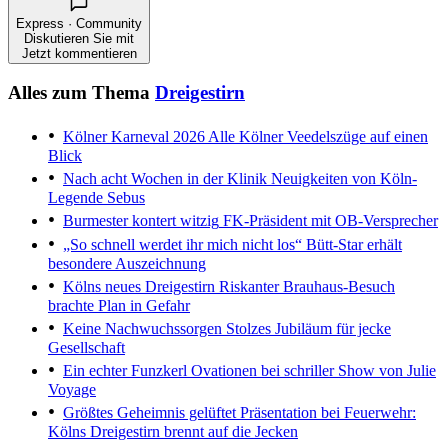
Express · Community
Diskutieren Sie mit
Jetzt kommentieren
Alles zum Thema
Dreigestirn
Kölner Karneval 2026
Alle Kölner Veedelszüge auf einen
Blick
Nach acht Wochen in der Klinik
Neuigkeiten von Köln-
Legende Sebus
Burmester kontert witzig
FK-Präsident mit OB-Versprecher
„So schnell werdet ihr mich nicht los“
Bütt-Star erhält
besondere Auszeichnung
Kölns neues Dreigestirn
Riskanter Brauhaus-Besuch
brachte Plan in Gefahr
Keine Nachwuchssorgen
Stolzes Jubiläum für jecke
Gesellschaft
Ein echter Funzkerl
Ovationen bei schriller Show von Julie
Voyage
Größtes Geheimnis gelüftet
Präsentation bei Feuerwehr:
Kölns Dreigestirn brennt auf die Jecken