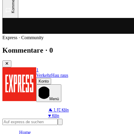
Kommentare
Express · Community
Kommentare · 0
1
Verkehr
Hau raus
Konto
Menü
🐐 1. FC Köln
♥️ Köln
⭐ Promi
🏆 Sport
Home