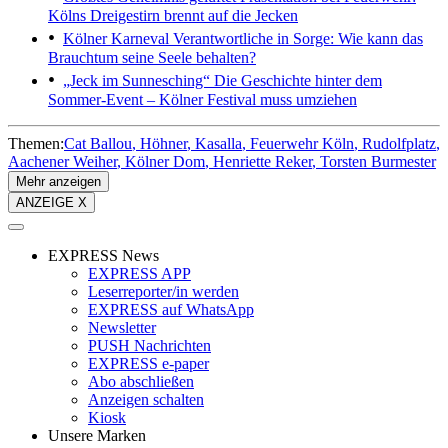
Kölns Dreigestirn brennt auf die Jecken
Kölner Karneval
Verantwortliche in Sorge: Wie kann das
Brauchtum seine Seele behalten?
„Jeck im Sunnesching“
Die Geschichte hinter dem
Sommer-Event – Kölner Festival muss umziehen
Themen:
Cat Ballou
Höhner
Kasalla
Feuerwehr Köln
Rudolfplatz
Aachener Weiher
Kölner Dom
Henriette Reker
Torsten Burmester
Mehr anzeigen
ANZEIGE X
EXPRESS News
EXPRESS APP
Leserreporter/in werden
EXPRESS auf WhatsApp
Newsletter
PUSH Nachrichten
EXPRESS e-paper
Abo abschließen
Anzeigen schalten
Kiosk
Unsere Marken