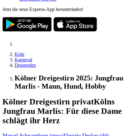
Jetzt die neue Express-App herunterladen!
Köln
Karneval
Dreigestirn
Kölner Dreigestirn 2025: Jungfrau
Marlis - Mann, Hund, Hobby
Kölner Dreigestirn privat
Kölns
Jungfrau Marlis: Für diese Dame
schlägt ihr Herz
Marcel Schwamborn (msw)
Daniela Decker (dd)