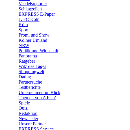
🛒 Shoppingwelt
Veedelsreporter
🧩 Spiele
Schlagzeilen
EXPRESS E-Paper
1. FC Köln
Köln
Sport
Promi und Show
Kölner Umland
NRW
Politik und Wirtschaft
Panorama
Ratgeber
Witz des Tages
Shoppingwelt
Dating
Partnersuche
Testberichte
Unternehmen im Blick
Themen von A bis Z
Spiele
Quiz
Redaktion
Newsletter
Unsere Partner
EXPRESS Service