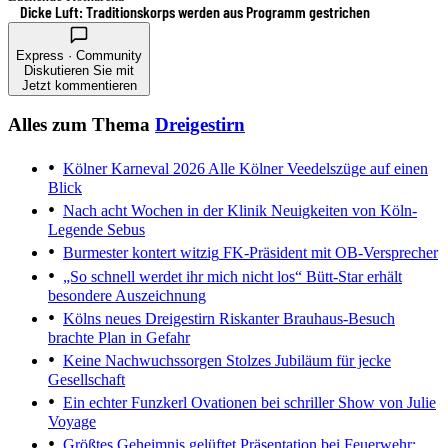
Dicke Luft: Traditionskorps werden aus Programm gestrichen
Express · Community
Diskutieren Sie mit
Jetzt kommentieren
Alles zum Thema
Dreigestirn
Kölner Karneval 2026
Alle Kölner Veedelszüge auf einen
Blick
Nach acht Wochen in der Klinik
Neuigkeiten von Köln-
Legende Sebus
Burmester kontert witzig
FK-Präsident mit OB-Versprecher
„So schnell werdet ihr mich nicht los“
Bütt-Star erhält
besondere Auszeichnung
Kölns neues Dreigestirn
Riskanter Brauhaus-Besuch
brachte Plan in Gefahr
Keine Nachwuchssorgen
Stolzes Jubiläum für jecke
Gesellschaft
Ein echter Funzkerl
Ovationen bei schriller Show von Julie
Voyage
Größtes Geheimnis gelüftet
Präsentation bei Feuerwehr: