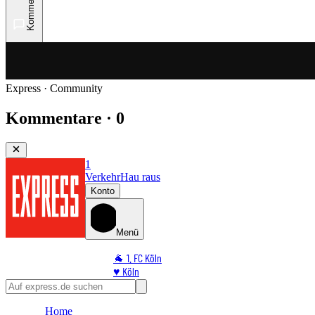
Kommentare
Express · Community
Kommentare · 0
1
Verkehr
Hau raus
Konto
Menü
🐐 1. FC Köln
♥️ Köln
⭐ Promi
🏆 Sport
Home