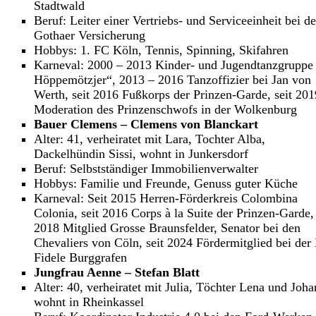
Stadtwald
Beruf: Leiter einer Vertriebs- und Serviceeinheit bei de
Gothaer Versicherung
Hobbys: 1. FC Köln, Tennis, Spinning, Skifahren
Karneval: 2000 – 2013 Kinder- und Jugendtanzgruppe
Höppemötzjer“, 2013 – 2016 Tanzoffizier bei Jan von
Werth, seit 2016 Fußkorps der Prinzen-Garde, seit 201
Moderation des Prinzenschwofs in der Wolkenburg
Bauer Clemens – Clemens von Blanckart
Alter: 41, verheiratet mit Lara, Tochter Alba,
Dackelhündin Sissi, wohnt in Junkersdorf
Beruf: Selbstständiger Immobilienverwalter
Hobbys: Familie und Freunde, Genuss guter Küche
Karneval: Seit 2015 Herren-Förderkreis Colombina
Colonia, seit 2016 Corps à la Suite der Prinzen-Garde, 
2018 Mitglied Grosse Braunsfelder, Senator bei den
Chevaliers von Cöln, seit 2024 Fördermitglied bei de
Fidele Burggrafen
Jungfrau Aenne – Stefan Blatt
Alter: 40, verheiratet mit Julia, Töchter Lena und Joha
wohnt in Rheinkassel