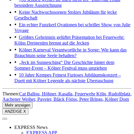
besondere Auszeichnung
Keine Nachwuchssorgen
Stolzes Jubiläum für jecke
Gesellschaft
Ein echter Funzkerl
Ovationen bei schriller Show von Julie
Voyage
Größtes Geheimnis gelüftet
Präsentation bei Feuerwehr:
Kölns Dreigestirn brennt auf die Jecken
Kölner Karneval
Verantwortliche in Sorge: Wie kann das
Brauchtum seine Seele behalten?
„Jeck im Sunnesching“
Die Geschichte hinter dem
Sommer-Event – Kölner Festival muss umziehen
10 Jahre Kempes Feinest
Furioses Jubiläumskonzert –
Duett mit Kölner Legende als nächste Überraschung
Themen:
Cat Ballou
Höhner
Kasalla
Feuerwehr Köln
Rudolfplatz
Aachener Weiher
Paveier
Bläck Fööss
Peter Brings
Kölner Dom
Mehr anzeigen
ANZEIGE X
EXPRESS News
EXPRESS APP