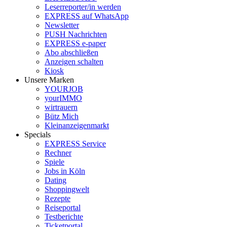
Leserreporter/in werden
EXPRESS auf WhatsApp
Newsletter
PUSH Nachrichten
EXPRESS e-paper
Abo abschließen
Anzeigen schalten
Kiosk
Unsere Marken
YOURJOB
yourIMMO
wirtrauern
Bütz Mich
Kleinanzeigenmarkt
Specials
EXPRESS Service
Rechner
Spiele
Jobs in Köln
Dating
Shoppingwelt
Rezepte
Reiseportal
Testberichte
Ticketportal