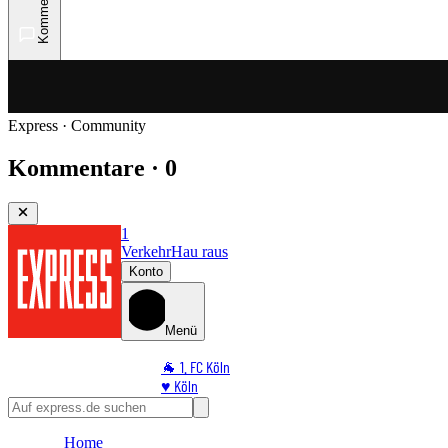
Kommentare
Express · Community
Kommentare · 0
1
Verkehr
Hau raus
Konto
Menü
🐐 1. FC Köln
♥️ Köln
⭐ Promi
🏆 Sport
Home