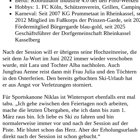
Beruf: Koordinator Industrie 4.0 bei den Ford-Werken
Hobbys: 1. FC Köln, Schützenverein, Grillen, Campin
Karneval: Seit 2007 KG Prummetaat in Rheinkassel, se
2012 Mitglied im Fußkorps der Prinzen-Garde, seit 20
Fördermitglied Bürgergarde blau-gold, seit 2025
Geschäftsführer der Dorfgemeinschaft Rheinkassel
Kasselberg
Nach der Session will er übrigens seine Hochzeitsreise, die
seit dem Ja-Wort im Juni 2022 immer wieder verschoben
wurde, mit Lara und Tochter Alba nachholen. Auch
Jungfrau Aenne reist dann mit Frau Julia und den Töchtern
in den Osterferien. Den bereits gebuchten Ski-Urlaub hat
er aus Angst vor Verletzungen storniert.
Für Sportskanone Niklas ist Wintersport ebenfalls erst mal
tabu. „Ich gehe zwischen den Feiertagen noch arbeiten,
mache die letzten Übergaben, ehe ich dann bis zum 1.
März raus bin. Ich liebe es Ski zu fahren und bin
normalerweise immer vor und nach der Session auf der
Piste. Mir blutet schon das Herz. Aber der Erholungsurlaub
direkt nach der Session ist schon gebucht.“