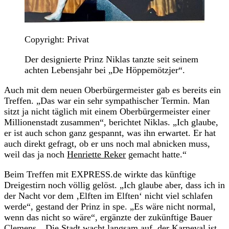
Copyright: Privat
Der designierte Prinz Niklas tanzte seit seinem
achten Lebensjahr bei „De Höppemötzjer“.
Auch mit dem neuen Oberbürgermeister gab es bereits ein
Treffen. „Das war ein sehr sympathischer Termin. Man
sitzt ja nicht täglich mit einem Oberbürgermeister einer
Millionenstadt zusammen“, berichtet Niklas. „Ich glaube,
er ist auch schon ganz gespannt, was ihn erwartet. Er hat
auch direkt gefragt, ob er uns noch mal abnicken muss,
weil das ja noch
Henriette Reker
gemacht hatte.“
Beim Treffen mit EXPRESS.de wirkte das künftige
Dreigestirn noch völlig gelöst. „Ich glaube aber, dass ich in
der Nacht vor dem ‚Elften im Elften‘ nicht viel schlafen
werde“, gestand der Prinz in spe. „Es wäre nicht normal,
wenn das nicht so wäre“, ergänzte der zukünftige Bauer
Clemens. „Die Stadt wacht langsam auf, der Karneval ist