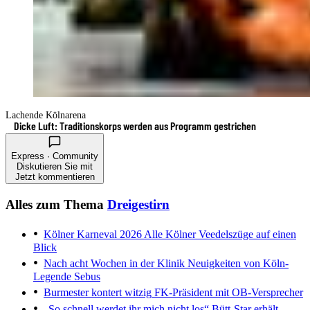
Lachende Kölnarena
Dicke Luft: Traditionskorps werden aus Programm gestrichen
Express · Community
Diskutieren Sie mit
Jetzt kommentieren
Alles zum Thema
Dreigestirn
Kölner Karneval 2026
Alle Kölner Veedelszüge auf einen
Blick
Nach acht Wochen in der Klinik
Neuigkeiten von Köln-
Legende Sebus
Burmester kontert witzig
FK-Präsident mit OB-Versprecher
„So schnell werdet ihr mich nicht los“
Bütt-Star erhält