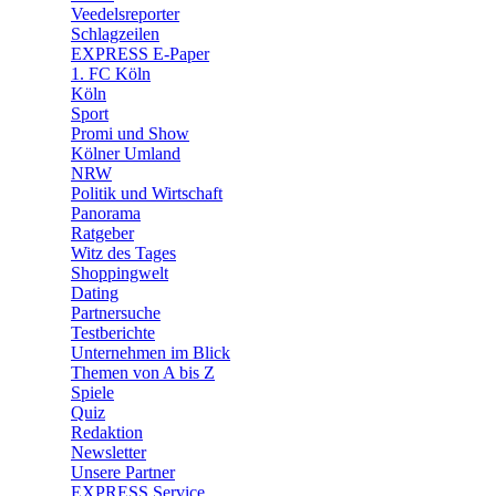
🛒 Shoppingwelt
Veedelsreporter
🧩 Spiele
Schlagzeilen
EXPRESS E-Paper
1. FC Köln
Köln
Sport
Promi und Show
Kölner Umland
NRW
Politik und Wirtschaft
Panorama
Ratgeber
Witz des Tages
Shoppingwelt
Dating
Partnersuche
Testberichte
Unternehmen im Blick
Themen von A bis Z
Spiele
Quiz
Redaktion
Newsletter
Unsere Partner
EXPRESS Service