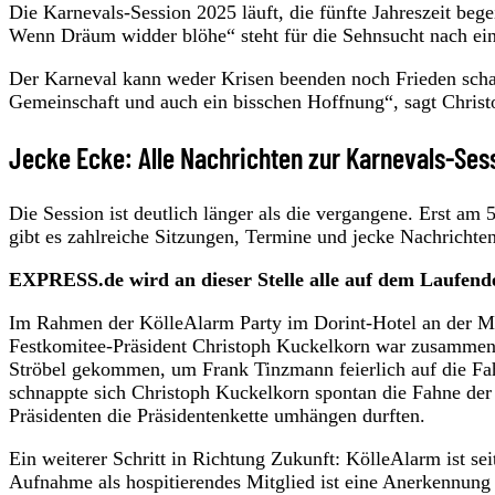
Die Karnevals-Session 2025 läuft, die fünfte Jahreszeit be
Wenn Dräum widder blöhe“ steht für die Sehnsucht nach ein
Der Karneval kann weder Krisen beenden noch Frieden schaf
Gemeinschaft und auch ein bisschen Hoffnung“, sagt Christ
Jecke Ecke: Alle Nachrichten zur Karnevals-Ses
Die Session ist deutlich länger als die vergangene. Erst am
gibt es zahlreiche Sitzungen, Termine und jecke Nachrichte
EXPRESS.de wird an dieser Stelle alle auf dem Laufende
Im Rahmen der KölleAlarm Party im Dorint-Hotel an der Mes
Festkomitee-Präsident Christoph Kuckelkorn war zusammen 
Ströbel gekommen, um Frank Tinzmann feierlich auf die Fa
schnappte sich Christoph Kuckelkorn spontan die Fahne de
Präsidenten die Präsidentenkette umhängen durften.
Ein weiterer Schritt in Richtung Zukunft: KölleAlarm ist se
Aufnahme als hospitierendes Mitglied ist eine Anerkennung 