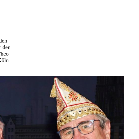
 den
r den
Theo
Köln