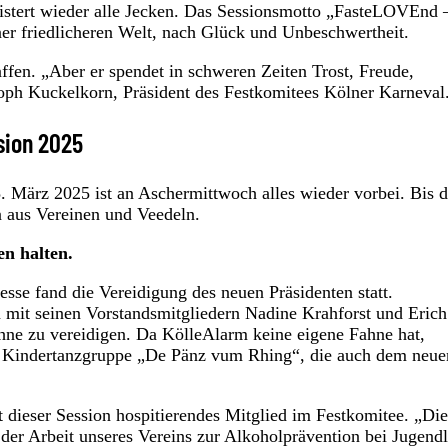
geistert wieder alle Jecken. Das Sessionsmotto „FasteLOVEnd 
er friedlicheren Welt, nach Glück und Unbeschwertheit.
fen. „Aber er spendet in schweren Zeiten Trost, Freude,
oph Kuckelkorn, Präsident des Festkomitees Kölner Karneval
sion 2025
 5. März 2025 ist an Aschermittwoch alles wieder vorbei. Bis 
n aus Vereinen und Veedeln.
n halten.
se fand die Vereidigung des neuen Präsidenten statt.
mit seinen Vorstandsmitgliedern Nadine Krahforst und Erich
hne zu vereidigen. Da KölleAlarm keine eigene Fahne hat,
r Kindertanzgruppe „De Pänz vum Rhing“, die auch dem neue
it dieser Session hospitierendes Mitglied im Festkomitee. „Die
der Arbeit unseres Vereins zur Alkoholprävention bei Jugend