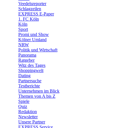
Veedelsreporter
🛒 Shoppingwelt
Schlagzeilen
🧩 Spiele
EXPRESS E-Paper
1. FC Köln
Köln
Sport
Promi und Show
Kölner Umland
NRW
Politik und Wirtschaft
Panorama
Ratgeber
Witz des Tages
Shoppingwelt
Dating
Partnersuche
Testberichte
Unternehmen im Blick
Themen von A bis Z
Spiele
Quiz
Redaktion
Newsletter
Unsere Partner
EXPRESS Service