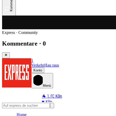
Kommentare
Express · Community
Kommentare · 0
1
Verkehr
Hau raus
Konto
Menü
🐐 1. FC Köln
♥️ Köln
⭐ Promi
Home
🏆 Sport