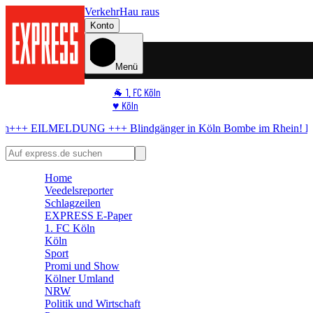
Verkehr
Hau raus
Konto
Menü
🐐 1. FC Köln
♥️ Köln
⭐ Promi
gänger in Köln
Bombe im Rhein! Hier kommt keiner mehr durch
+++ 
🏆 Sport
🛒 Shoppingwelt
🧩 Spiele
Home
Veedelsreporter
Schlagzeilen
EXPRESS E-Paper
1. FC Köln
Köln
Sport
Promi und Show
Kölner Umland
NRW
Politik und Wirtschaft